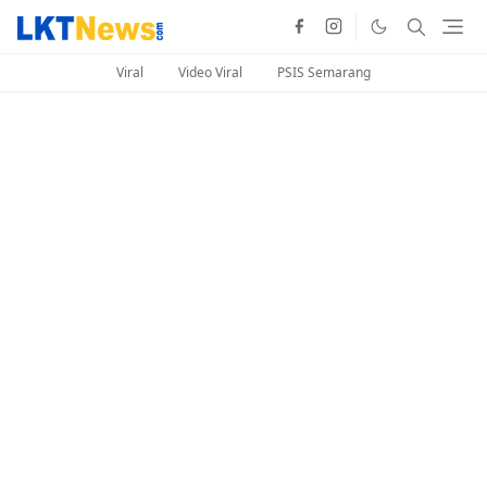
Viral
Video Viral
PSIS Semarang