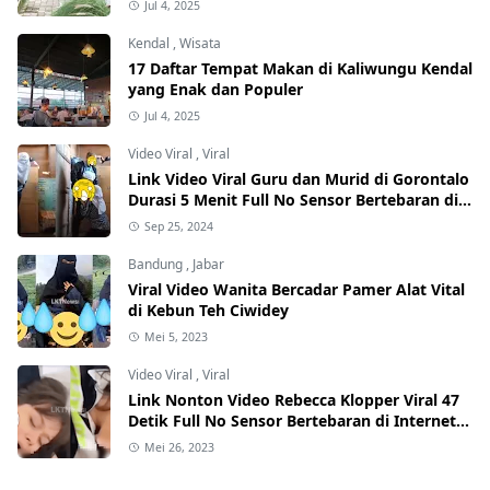
Jul 4, 2025
Kendal
,
Wisata
17 Daftar Tempat Makan di Kaliwungu Kendal
yang Enak dan Populer
Jul 4, 2025
Video Viral
,
Viral
Link Video Viral Guru dan Murid di Gorontalo
Durasi 5 Menit Full No Sensor Bertebaran di
Internet, Hati-Hati Phising!
Sep 25, 2024
Bandung
,
Jabar
Viral Video Wanita Bercadar Pamer Alat Vital
di Kebun Teh Ciwidey
Mei 5, 2023
Video Viral
,
Viral
Link Nonton Video Rebecca Klopper Viral 47
Detik Full No Sensor Bertebaran di Internet,
Hati-Hati Phising!
Mei 26, 2023