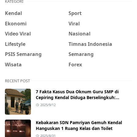
KATEGORI
Kendal
Sport
Ekonomi
Viral
Video Viral
Nasional
Lifestyle
Timnas Indonesia
PSIS Semarang
Semarang
Wisata
Forex
RECENT POST
7 Fakta Kasus Dua Oknum Guru SMP di
Cepiring Kendal Diduga Berselingkuh:
Kronologi, Pengakuan, hingga Sanksi
2025/9/12
Kebakaran SDN Pamriyan Gemuh Kendal
Hanguskan 1 Ruang Kelas dan Toilet
2025/8/31