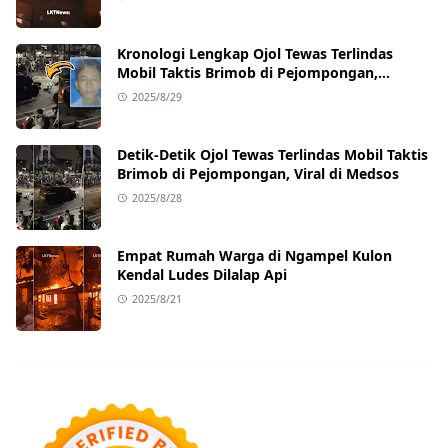
Kronologi Lengkap Ojol Tewas Terlindas
Mobil Taktis Brimob di Pejompongan,
Ternyata Sedang Antar Orderan
2025/8/29
Detik-Detik Ojol Tewas Terlindas Mobil Taktis
Brimob di Pejompongan, Viral di Medsos
2025/8/28
Empat Rumah Warga di Ngampel Kulon
Kendal Ludes Dilalap Api
2025/8/21