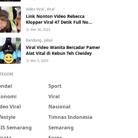
Hati-Hati Phising!
Video Viral
,
Viral
Link Nonton Video Rebecca
Klopper Viral 47 Detik Full No
Sensor Bertebaran di Internet,
Mei 26, 2023
Hati-Hati Phising!
Bandung
,
Jabar
Viral Video Wanita Bercadar Pamer
Alat Vital di Kebun Teh Ciwidey
Mei 5, 2023
TEGORI
endal
Sport
konomi
Viral
deo Viral
Nasional
festyle
Timnas Indonesia
SIS Semarang
Semarang
isata
Forex