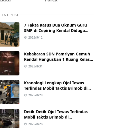
CENT POST
7 Fakta Kasus Dua Oknum Guru
SMP di Cepiring Kendal Diduga
Berselingkuh: Kronologi,
2025/9/12
Pengakuan, hingga Sanksi
Kebakaran SDN Pamriyan Gemuh
Kendal Hanguskan 1 Ruang Kelas
dan Toilet
2025/8/31
Kronologi Lengkap Ojol Tewas
Terlindas Mobil Taktis Brimob di
Pejompongan, Ternyata Sedang
2025/8/29
Antar Orderan
Detik-Detik Ojol Tewas Terlindas
Mobil Taktis Brimob di
Pejompongan, Viral di Medsos
2025/8/28