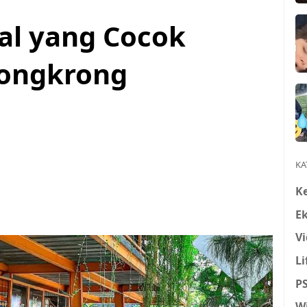
dal yang Cocok
ongkrong
KA
K
E
Vi
Li
P
W