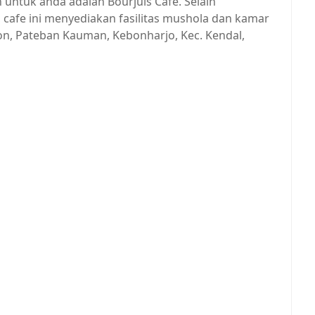
untuk anda adalah Bourjuis Cafe. Selain
afe ini menyediakan fasilitas mushola dan kamar
on, Pateban Kauman, Kebonharjo, Kec. Kendal,