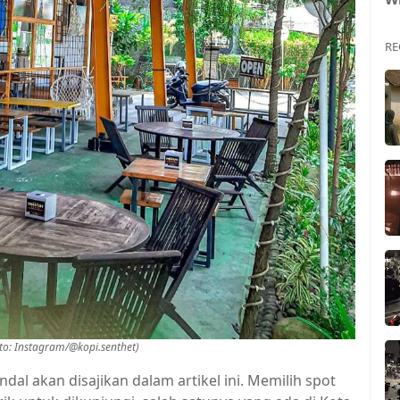
RE
oto: Instagram/@kopi.senthet)
ndal akan disajikan dalam artikel ini. Memilih spot