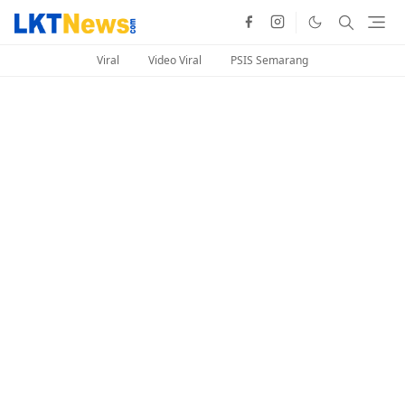
Viral
Video Viral
PSIS Semarang