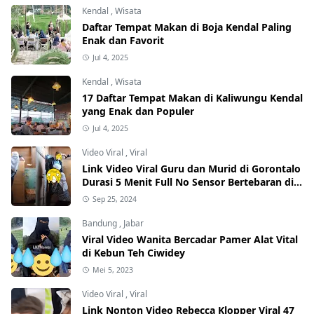
Kendal
,
Wisata
Daftar Tempat Makan di Boja Kendal Paling
Enak dan Favorit
Jul 4, 2025
Kendal
,
Wisata
17 Daftar Tempat Makan di Kaliwungu Kendal
yang Enak dan Populer
Jul 4, 2025
Video Viral
,
Viral
Link Video Viral Guru dan Murid di Gorontalo
Durasi 5 Menit Full No Sensor Bertebaran di
Internet, Hati-Hati Phising!
Sep 25, 2024
Bandung
,
Jabar
Viral Video Wanita Bercadar Pamer Alat Vital
di Kebun Teh Ciwidey
Mei 5, 2023
Video Viral
,
Viral
Link Nonton Video Rebecca Klopper Viral 47