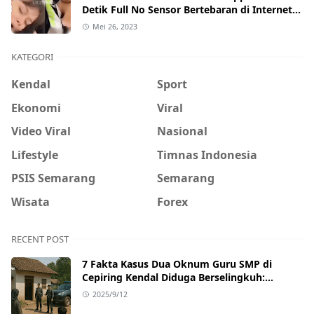
Detik Full No Sensor Bertebaran di Internet,
Hati-Hati Phising!
Mei 26, 2023
KATEGORI
Kendal
Sport
Ekonomi
Viral
Video Viral
Nasional
Lifestyle
Timnas Indonesia
PSIS Semarang
Semarang
Wisata
Forex
RECENT POST
7 Fakta Kasus Dua Oknum Guru SMP di
Cepiring Kendal Diduga Berselingkuh:
Kronologi, Pengakuan, hingga Sanksi
2025/9/12