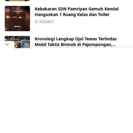
Kebakaran SDN Pamriyan Gemuh Kendal
Hanguskan 1 Ruang Kelas dan Toilet
2025/8/31
Kronologi Lengkap Ojol Tewas Terlindas
Mobil Taktis Brimob di Pejompongan,
Ternyata Sedang Antar Orderan
2025/8/29
Detik-Detik Ojol Tewas Terlindas Mobil Taktis
Brimob di Pejompongan, Viral di Medsos
2025/8/28
Empat Rumah Warga di Ngampel Kulon
Kendal Ludes Dilalap Api
2025/8/21