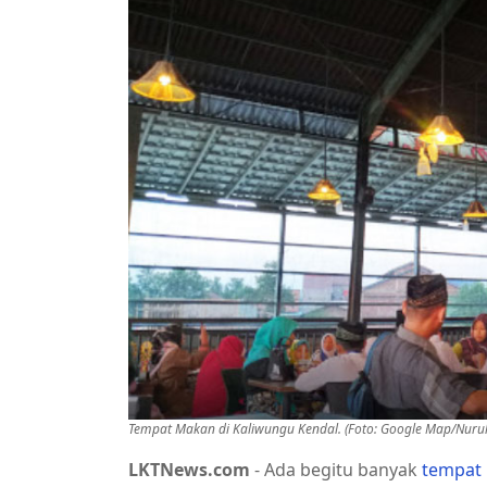
Tempat Makan di Kaliwungu Kendal. (Foto: Google Map/Nurul
LKTNews.com
- Ada begitu banyak
tempat 