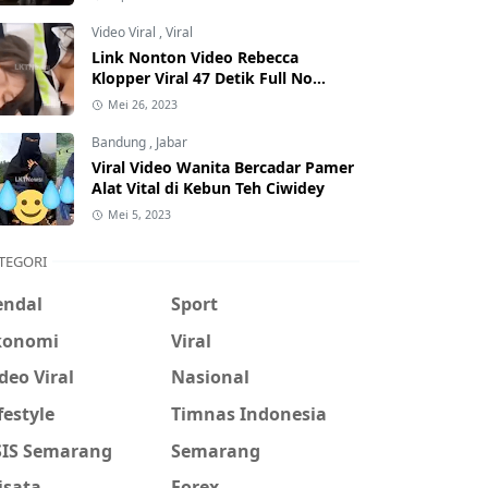
Hati-Hati Phising!
Video Viral
,
Viral
Link Nonton Video Rebecca
Klopper Viral 47 Detik Full No
Sensor Bertebaran di Internet,
Mei 26, 2023
Hati-Hati Phising!
Bandung
,
Jabar
Viral Video Wanita Bercadar Pamer
Alat Vital di Kebun Teh Ciwidey
Mei 5, 2023
TEGORI
endal
Sport
konomi
Viral
deo Viral
Nasional
festyle
Timnas Indonesia
SIS Semarang
Semarang
isata
Forex