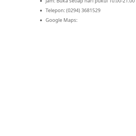
Jam: Buka setiap hari pukul 10.00-21.00
Telepon: (0294) 3681529
Google Maps: