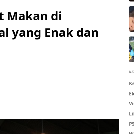
t Makan di
l yang Enak dan
KA
K
E
Vi
Li
P
W