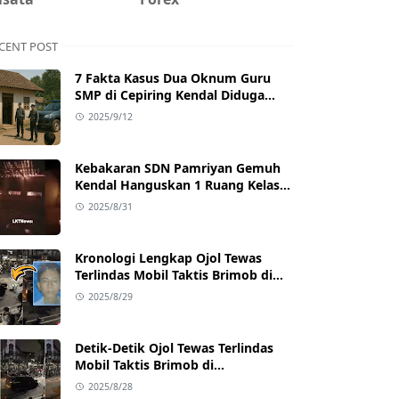
CENT POST
7 Fakta Kasus Dua Oknum Guru
SMP di Cepiring Kendal Diduga
Berselingkuh: Kronologi,
2025/9/12
Pengakuan, hingga Sanksi
Kebakaran SDN Pamriyan Gemuh
Kendal Hanguskan 1 Ruang Kelas
dan Toilet
2025/8/31
Kronologi Lengkap Ojol Tewas
Terlindas Mobil Taktis Brimob di
Pejompongan, Ternyata Sedang
2025/8/29
Antar Orderan
Detik-Detik Ojol Tewas Terlindas
Mobil Taktis Brimob di
Pejompongan, Viral di Medsos
2025/8/28