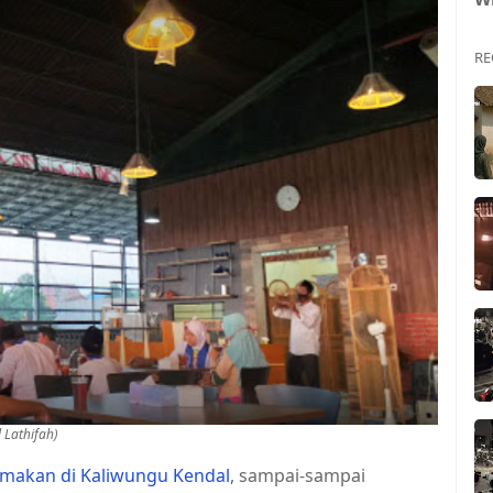
RE
 Lathifah)
makan di Kaliwungu Kendal
, sampai-sampai