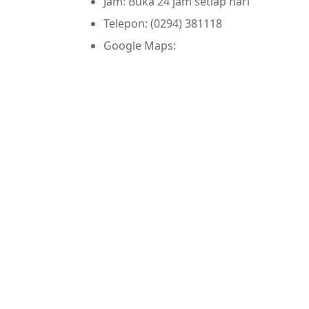
Jam: Buka 24 jam setiap hari
Telepon: (0294) 381118
Google Maps: