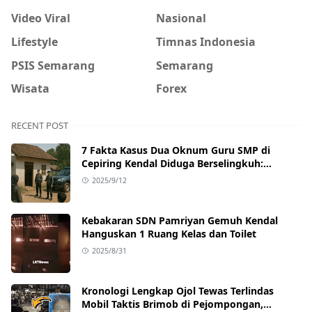
Video Viral
Nasional
Lifestyle
Timnas Indonesia
PSIS Semarang
Semarang
Wisata
Forex
RECENT POST
7 Fakta Kasus Dua Oknum Guru SMP di
Cepiring Kendal Diduga Berselingkuh:
Kronologi, Pengakuan, hingga Sanksi
2025/9/12
Kebakaran SDN Pamriyan Gemuh Kendal
Hanguskan 1 Ruang Kelas dan Toilet
2025/8/31
Kronologi Lengkap Ojol Tewas Terlindas
Mobil Taktis Brimob di Pejompongan,