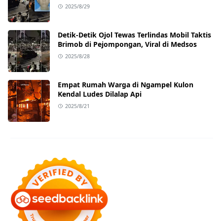
Ternyata Sedang Antar Orderan
2025/8/29
Detik-Detik Ojol Tewas Terlindas Mobil Taktis
Brimob di Pejompongan, Viral di Medsos
2025/8/28
Empat Rumah Warga di Ngampel Kulon
Kendal Ludes Dilalap Api
2025/8/21