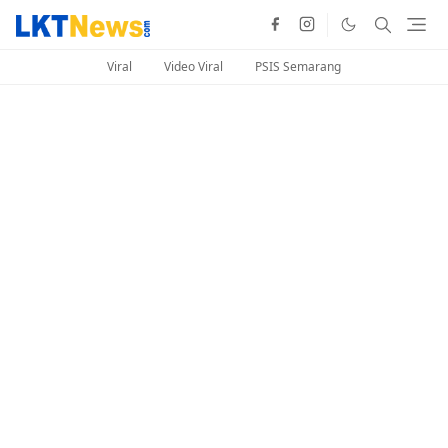
Viral
Video Viral
PSIS Semarang