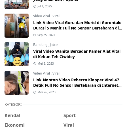
Jul 4, 2025
Video Viral
,
Viral
Link Video Viral Guru dan Murid di Gorontalo
Durasi 5 Menit Full No Sensor Bertebaran di
Internet, Hati-Hati Phising!
Sep 25, 2024
Bandung
,
Jabar
Viral Video Wanita Bercadar Pamer Alat Vital
di Kebun Teh Ciwidey
Mei 5, 2023
Video Viral
,
Viral
Link Nonton Video Rebecca Klopper Viral 47
Detik Full No Sensor Bertebaran di Internet,
Hati-Hati Phising!
Mei 26, 2023
KATEGORI
Kendal
Sport
Ekonomi
Viral