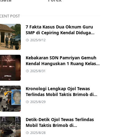
CENT POST
7 Fakta Kasus Dua Oknum Guru
SMP di Cepiring Kendal Diduga
Berselingkuh: Kronologi,
2025/9/12
Pengakuan, hingga Sanksi
Kebakaran SDN Pamriyan Gemuh
Kendal Hanguskan 1 Ruang Kelas
dan Toilet
2025/8/31
Kronologi Lengkap Ojol Tewas
Terlindas Mobil Taktis Brimob di
Pejompongan, Ternyata Sedang
2025/8/29
Antar Orderan
Detik-Detik Ojol Tewas Terlindas
Mobil Taktis Brimob di
Pejompongan, Viral di Medsos
2025/8/28