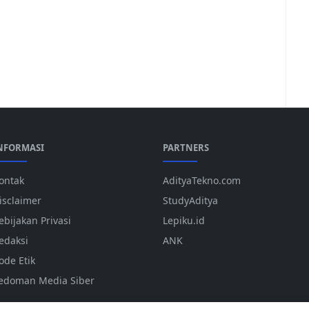
NFORMASI
PARTNERS
ontak
AdityaTekno.com
isclaimer
StudyAditya
ebijakan Privasi
Lepiku.id
edaksi
ANK
ode Etik
edoman Media Siber