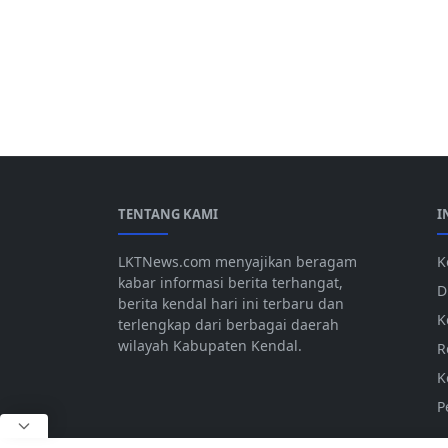
TENTANG KAMI
I
LKTNews.com menyajikan beragam
K
kabar informasi berita terhangat,
D
berita kendal hari ini terbaru dan
K
terlengkap dari berbagai daerah
wilayah Kabupaten Kendal.
R
K
P