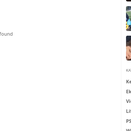
 found
KA
K
E
Vi
Li
P
W