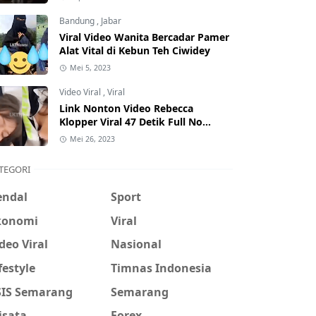
Hati-Hati Phising!
Bandung
,
Jabar
Viral Video Wanita Bercadar Pamer
Alat Vital di Kebun Teh Ciwidey
Mei 5, 2023
Video Viral
,
Viral
Link Nonton Video Rebecca
Klopper Viral 47 Detik Full No
Sensor Bertebaran di Internet,
Mei 26, 2023
Hati-Hati Phising!
TEGORI
endal
Sport
konomi
Viral
deo Viral
Nasional
festyle
Timnas Indonesia
SIS Semarang
Semarang
isata
Forex