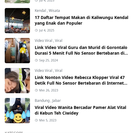
Jul 4, 2025
Kendal
,
Wisata
17 Daftar Tempat Makan di Kaliwungu Kendal
yang Enak dan Populer
Jul 4, 2025
Video Viral
,
Viral
Link Video Viral Guru dan Murid di Gorontalo
Durasi 5 Menit Full No Sensor Bertebaran di
Internet, Hati-Hati Phising!
Sep 25, 2024
Video Viral
,
Viral
Link Nonton Video Rebecca Klopper Viral 47
Detik Full No Sensor Bertebaran di Internet,
Hati-Hati Phising!
Mei 26, 2023
Bandung
,
Jabar
Viral Video Wanita Bercadar Pamer Alat Vital
di Kebun Teh Ciwidey
Mei 5, 2023
KATEGORI