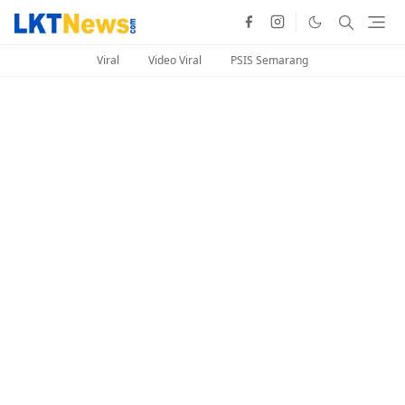
Viral
Video Viral
PSIS Semarang