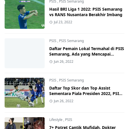
PSIS
,
PSIS Semarang
Hasil BRI Liga 1 2022: PSIS Semarang
vs RANS Nusantara Berakhir Imbang
Jul 23, 2022
PSIS
,
PSIS Semarang
Daftar Pemain Lokal Termahal di PSIS
Semarang, Ada yang Mencapai
Rp4,33 Miliar
Jun 26, 2022
PSIS
,
PSIS Semarang
Daftar Top Skor dan Top Assist
Sementara Piala Presiden 2022, PSIS
Semarang Mendominasi
Jun 26, 2022
Lifestyle
,
PSIS
7+ Potret Cantik Mufidah, Dokter