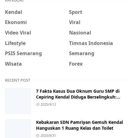
Kendal
Sport
Ekonomi
Viral
Video Viral
Nasional
Lifestyle
Timnas Indonesia
PSIS Semarang
Semarang
Wisata
Forex
RECENT POST
7 Fakta Kasus Dua Oknum Guru SMP di
Cepiring Kendal Diduga Berselingkuh:
Kronologi, Pengakuan, hingga Sanksi
2025/9/12
Kebakaran SDN Pamriyan Gemuh Kendal
Hanguskan 1 Ruang Kelas dan Toilet
2025/8/31