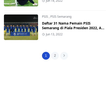
Jun 14, 2022
PSIS
,
PSIS Semarang
Daftar 31 Nama Pemain PSIS
Semarang di Piala Presiden 2022, Ada
Dewangga hingga Taisei Marukawa
Jun 13, 2022
1
2