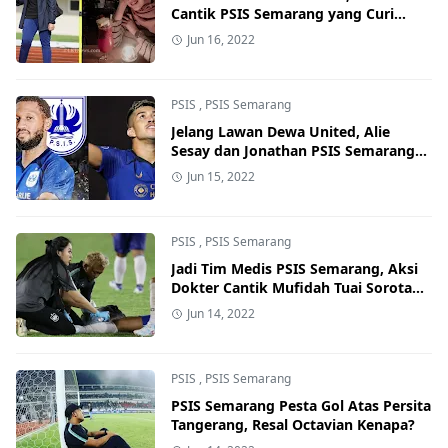
Cantik PSIS Semarang yang Curi
Perhatian di Piala Presiden 2022
Jun 16, 2022
PSIS
,
PSIS Semarang
Jelang Lawan Dewa United, Alie
Sesay dan Jonathan PSIS Semarang
Masih Absen di Piala Presiden 2022
Jun 15, 2022
PSIS
,
PSIS Semarang
Jadi Tim Medis PSIS Semarang, Aksi
Dokter Cantik Mufidah Tuai Sorotan,
Disebut Pawang Cidro
Jun 14, 2022
PSIS
,
PSIS Semarang
PSIS Semarang Pesta Gol Atas Persita
Tangerang, Resal Octavian Kenapa?