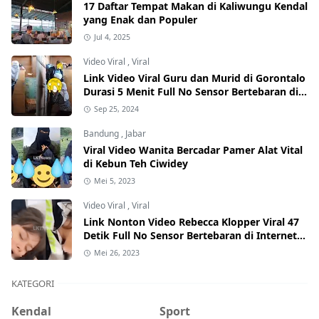
17 Daftar Tempat Makan di Kaliwungu Kendal
yang Enak dan Populer
Jul 4, 2025
Video Viral
,
Viral
Link Video Viral Guru dan Murid di Gorontalo
Durasi 5 Menit Full No Sensor Bertebaran di
Internet, Hati-Hati Phising!
Sep 25, 2024
Bandung
,
Jabar
Viral Video Wanita Bercadar Pamer Alat Vital
di Kebun Teh Ciwidey
Mei 5, 2023
Video Viral
,
Viral
Link Nonton Video Rebecca Klopper Viral 47
Detik Full No Sensor Bertebaran di Internet,
Hati-Hati Phising!
Mei 26, 2023
KATEGORI
Kendal
Sport