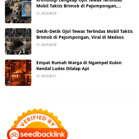
Mobil Taktis Brimob di Pejompongan,
Ternyata Sedang Antar Orderan
2025/8/29
Detik-Detik Ojol Tewas Terlindas Mobil Taktis
Brimob di Pejompongan, Viral di Medsos
2025/8/28
Empat Rumah Warga di Ngampel Kulon
Kendal Ludes Dilalap Api
2025/8/21