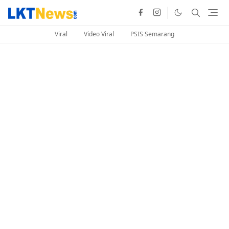
Viral
Video Viral
PSIS Semarang