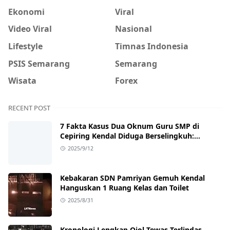
Ekonomi
Viral
Video Viral
Nasional
Lifestyle
Timnas Indonesia
PSIS Semarang
Semarang
Wisata
Forex
RECENT POST
7 Fakta Kasus Dua Oknum Guru SMP di
Cepiring Kendal Diduga Berselingkuh:
Kronologi, Pengakuan, hingga Sanksi
2025/9/12
Kebakaran SDN Pamriyan Gemuh Kendal
Hanguskan 1 Ruang Kelas dan Toilet
2025/8/31
Kronologi Lengkap Ojol Tewas Terlindas