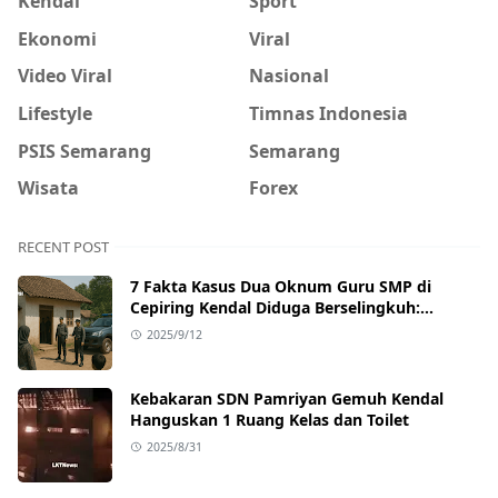
Kendal
Sport
Ekonomi
Viral
Video Viral
Nasional
Lifestyle
Timnas Indonesia
PSIS Semarang
Semarang
Wisata
Forex
RECENT POST
7 Fakta Kasus Dua Oknum Guru SMP di
Cepiring Kendal Diduga Berselingkuh:
Kronologi, Pengakuan, hingga Sanksi
2025/9/12
Kebakaran SDN Pamriyan Gemuh Kendal
Hanguskan 1 Ruang Kelas dan Toilet
2025/8/31