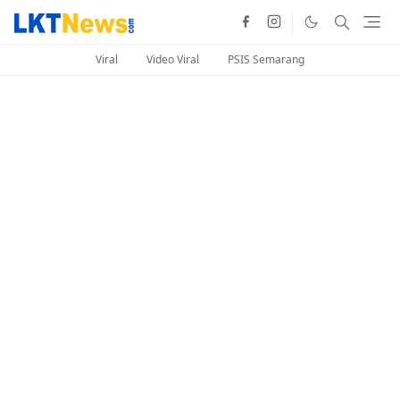
Viral
Video Viral
PSIS Semarang