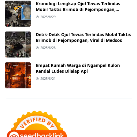
Kronologi Lengkap Ojol Tewas Terlindas
Mobil Taktis Brimob di Pejompongan,
Ternyata Sedang Antar Orderan
2025/8/29
Detik-Detik Ojol Tewas Terlindas Mobil Taktis
Brimob di Pejompongan, Viral di Medsos
2025/8/28
Empat Rumah Warga di Ngampel Kulon
Kendal Ludes Dilalap Api
2025/8/21