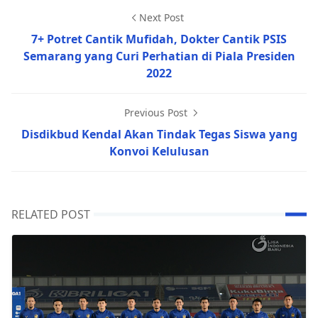
Next Post
7+ Potret Cantik Mufidah, Dokter Cantik PSIS
Semarang yang Curi Perhatian di Piala Presiden
2022
Previous Post
Disdikbud Kendal Akan Tindak Tegas Siswa yang
Konvoi Kelulusan
RELATED POST