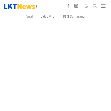
Viral
Video Viral
PSIS Semarang