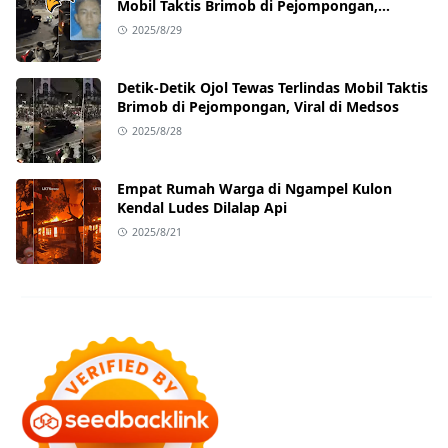
Mobil Taktis Brimob di Pejompongan,
Ternyata Sedang Antar Orderan
2025/8/29
Detik-Detik Ojol Tewas Terlindas Mobil Taktis
Brimob di Pejompongan, Viral di Medsos
2025/8/28
Empat Rumah Warga di Ngampel Kulon
Kendal Ludes Dilalap Api
2025/8/21