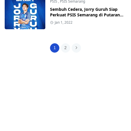
PSIS
,
PSIS Semarang
Sembuh Cedera, Jorry Guruh Siap
Perkuat PSIS Semarang di Putaran
Kedua BRI Liga 1
Jan 1, 2022
1
2