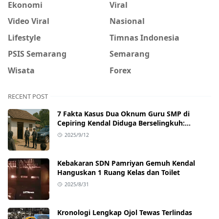
Ekonomi
Viral
Video Viral
Nasional
Lifestyle
Timnas Indonesia
PSIS Semarang
Semarang
Wisata
Forex
RECENT POST
7 Fakta Kasus Dua Oknum Guru SMP di
Cepiring Kendal Diduga Berselingkuh:
Kronologi, Pengakuan, hingga Sanksi
2025/9/12
Kebakaran SDN Pamriyan Gemuh Kendal
Hanguskan 1 Ruang Kelas dan Toilet
2025/8/31
Kronologi Lengkap Ojol Tewas Terlindas