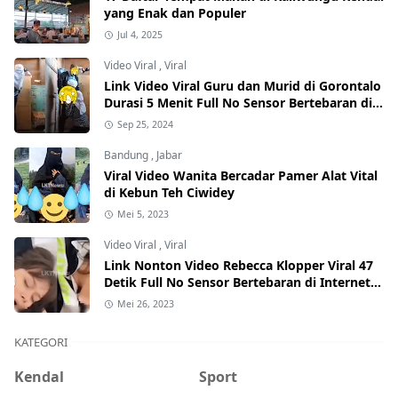
yang Enak dan Populer
Jul 4, 2025
Video Viral
,
Viral
Link Video Viral Guru dan Murid di Gorontalo
Durasi 5 Menit Full No Sensor Bertebaran di
Internet, Hati-Hati Phising!
Sep 25, 2024
Bandung
,
Jabar
Viral Video Wanita Bercadar Pamer Alat Vital
di Kebun Teh Ciwidey
Mei 5, 2023
Video Viral
,
Viral
Link Nonton Video Rebecca Klopper Viral 47
Detik Full No Sensor Bertebaran di Internet,
Hati-Hati Phising!
Mei 26, 2023
KATEGORI
Kendal
Sport