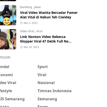
Hati-Hati Phising!
Bandung
,
Jabar
Viral Video Wanita Bercadar Pamer
Alat Vital di Kebun Teh Ciwidey
Mei 5, 2023
Video Viral
,
Viral
Link Nonton Video Rebecca
Klopper Viral 47 Detik Full No
Sensor Bertebaran di Internet,
Mei 26, 2023
Hati-Hati Phising!
TEGORI
endal
Sport
konomi
Viral
deo Viral
Nasional
festyle
Timnas Indonesia
SIS Semarang
Semarang
isata
Forex