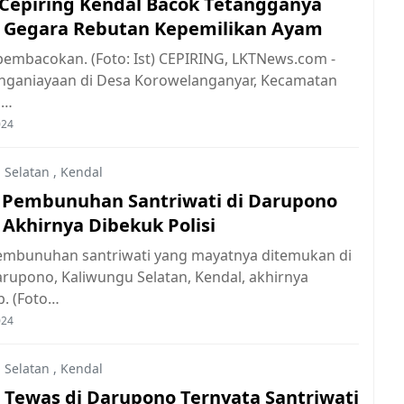
i Cepiring Kendal Bacok Tetangganya
i Gegara Rebutan Kepemilikan Ayam
 pembacokan. (Foto: Ist) CEPIRING, LKTNews.com -
nganiayaan di Desa Korowelanganyar, Kecamatan
 …
024
 Selatan
,
Kendal
 Pembunuhan Santriwati di Darupono
 Akhirnya Dibekuk Polisi
embunuhan santriwati yang mayatnya ditemukan di
rupono, Kaliwungu Selatan, Kendal, akhirnya
p. (Foto…
024
 Selatan
,
Kendal
 Tewas di Darupono Ternyata Santriwati