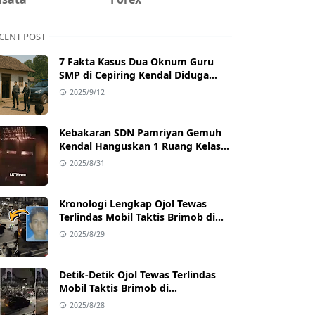
CENT POST
7 Fakta Kasus Dua Oknum Guru
SMP di Cepiring Kendal Diduga
Berselingkuh: Kronologi,
2025/9/12
Pengakuan, hingga Sanksi
Kebakaran SDN Pamriyan Gemuh
Kendal Hanguskan 1 Ruang Kelas
dan Toilet
2025/8/31
Kronologi Lengkap Ojol Tewas
Terlindas Mobil Taktis Brimob di
Pejompongan, Ternyata Sedang
2025/8/29
Antar Orderan
Detik-Detik Ojol Tewas Terlindas
Mobil Taktis Brimob di
Pejompongan, Viral di Medsos
2025/8/28