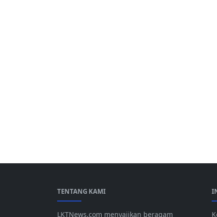
TENTANG KAMI
I
LKTNews.com menyajikan beragam
K