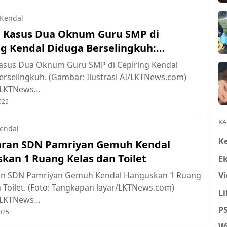
Kendal
a Kasus Dua Oknum Guru SMP di
ng Kendal Diduga Berselingkuh:
ogi, Pengakuan, hingga Sanksi
Kasus Dua Oknum Guru SMP di Cepiring Kendal
erselingkuh. (Gambar: Ilustrasi AI/LKTNews.com)
 LKTNews…
025
KA
endal
K
ran SDN Pamriyan Gemuh Kendal
kan 1 Ruang Kelas dan Toilet
E
Vi
n SDN Pamriyan Gemuh Kendal Hanguskan 1 Ruang
 Toilet. (Foto: Tangkapan layar/LKTNews.com)
Li
 LKTNews…
P
025
W