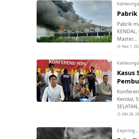
Kaliwung
Pabrik
Pabrik ma
KENDAL, 
Master…
Nov 1, 20
Kaliwungu
Kasus S
Pembun
Melaw
Konferen
Kendal, S
SELATAN,
Okt 28, 2
Cepiring
,