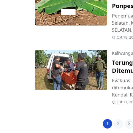
Ponpes
tentan
Penemuan
Selatan, 
SELATAN
Okt 18, 2
Kaliwungu
Terung
Ditemu
Ternya
Evakuasi
ditemuka
Kendal, 
Okt 17, 2
1
2
3