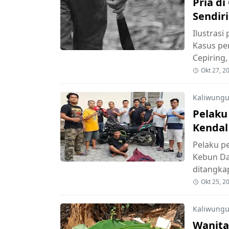
Pria d
Sendir
Ilustrasi
Kasus pe
Cepiring,
Okt 27, 2
Kaliwungu
Pelaku
Kendal
Pelaku p
Kebun Da
ditangka
Okt 25, 2
Kaliwungu
Wanita