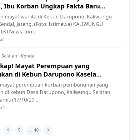
, Ibu Korban Ungkap Fakta Baru
g Motif Pelaku
 mayat wanita di Kebun Darupono, Kaliwungu
Kendal, Jateng. (Foto: Istimewa) KALIWUNGU
, LKTNews.com…
024
 Selatan
,
Kendal
kap! Mayat Perempuan yang
kan di Kebun Darupono Kasela
ta Warga Brangsong
 mayat perempuan korban pembunuhan yang
n di kebun Desa Darupono, Kaliwungu Selatan,
Kamis (17/10/20…
024
4
5
. . 40