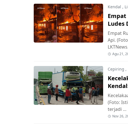
Kendal
,
L
Empat 
Ludes D
Empat Ru
Api. (Fo
LKTNews
Agu 21, 2
Cepiring
,
Kecela
Kendal
Kecelakaa
(Foto: Is
terjadi …
Nov 26, 2