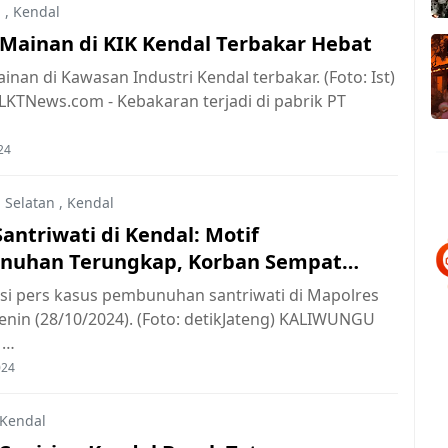
u
,
Kendal
 Mainan di KIK Kendal Terbakar Hebat
inan di Kawasan Industri Kendal terbakar. (Foto: Ist)
LKTNews.com - Kebakaran terjadi di pabrik PT
24
 Selatan
,
Kendal
antriwati di Kendal: Motif
uhan Terungkap, Korban Sempat
an
si pers kasus pembunuhan santriwati di Mapolres
enin (28/10/2024). (Foto: detikJateng) KALIWUNGU
 …
024
Kendal