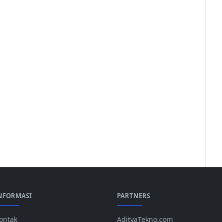
NFORMASI
PARTNERS
ontak
AdityaTekno.com