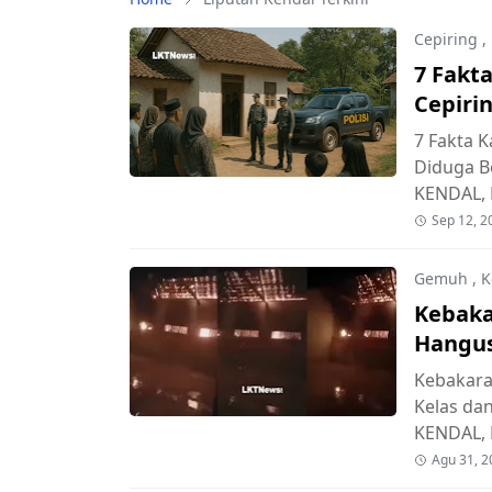
Cepiring
,
7 Fakt
Cepiri
Kronol
7 Fakta 
Diduga B
KENDAL,
Sep 12, 2
Gemuh
,
K
Kebaka
Hangus
Kebakara
Kelas dan
KENDAL,
Agu 31, 2