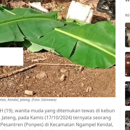
RE
n, Kendal, Jateng. (Foto: Istimewa)
H (19), wanita muda yang ditemukan tewas di kebun
 Jateng, pada Kamis (17/10/2024) ternyata seorang
k Pesantren (Ponpes) di Kecamatan Ngampel Kendal,