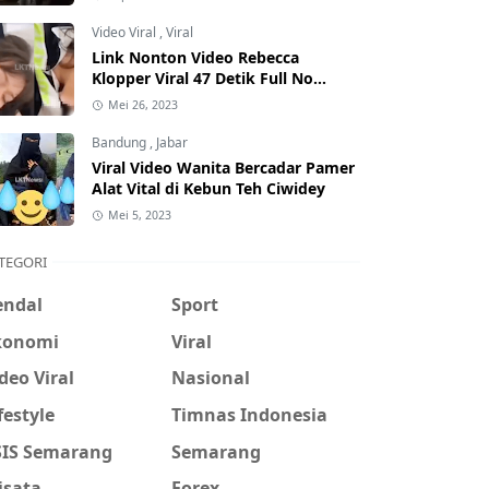
Hati-Hati Phising!
Video Viral
,
Viral
Link Nonton Video Rebecca
Klopper Viral 47 Detik Full No
Sensor Bertebaran di Internet,
Mei 26, 2023
Hati-Hati Phising!
Bandung
,
Jabar
Viral Video Wanita Bercadar Pamer
Alat Vital di Kebun Teh Ciwidey
Mei 5, 2023
TEGORI
endal
Sport
konomi
Viral
deo Viral
Nasional
festyle
Timnas Indonesia
SIS Semarang
Semarang
isata
Forex