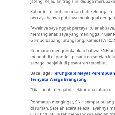
Jateng. Kejadian tragis ini diduga merup
Kabar ini menghancurkan hati keluarga ko
percaya bahwa putrinya meninggal dengan
"Awalnya saya nggak percaya itu anak saya
memang anak saya yang meninggal," ujar R
Gempolbapang, Brangsong, Kamis (17/10/2
Rohmatun mengungkapkan bahwa SNH adal
mengabdi di pondok pesantren setelah lulus
sebagai penjahit di pesantren tersebut.
Baca Juga:
Terungkap! Mayat Perempuan
Ternyata Warga Brangsong
"Dia sudah mengabdi sekitar dua tahun di s
Rohmatun mengingat, SNH sempat pulang p
di rumah. Setelah acara selesai, ayahnya
(13/10/2024). Ia tak menyangka kejadian tr