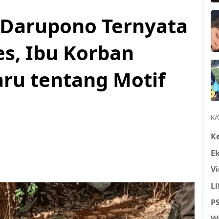
 Darupono Ternyata
es, Ibu Korban
ru tentang Motif
KA
K
E
Vi
Li
P
W