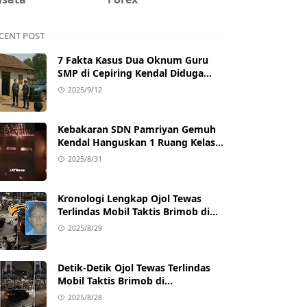
CENT POST
7 Fakta Kasus Dua Oknum Guru
SMP di Cepiring Kendal Diduga
Berselingkuh: Kronologi,
2025/9/12
Pengakuan, hingga Sanksi
Kebakaran SDN Pamriyan Gemuh
Kendal Hanguskan 1 Ruang Kelas
dan Toilet
2025/8/31
Kronologi Lengkap Ojol Tewas
Terlindas Mobil Taktis Brimob di
Pejompongan, Ternyata Sedang
2025/8/29
Antar Orderan
Detik-Detik Ojol Tewas Terlindas
Mobil Taktis Brimob di
Pejompongan, Viral di Medsos
2025/8/28