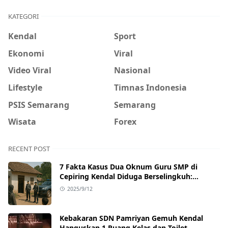
KATEGORI
Kendal
Sport
Ekonomi
Viral
Video Viral
Nasional
Lifestyle
Timnas Indonesia
PSIS Semarang
Semarang
Wisata
Forex
RECENT POST
7 Fakta Kasus Dua Oknum Guru SMP di
Cepiring Kendal Diduga Berselingkuh:
Kronologi, Pengakuan, hingga Sanksi
2025/9/12
Kebakaran SDN Pamriyan Gemuh Kendal
Hanguskan 1 Ruang Kelas dan Toilet