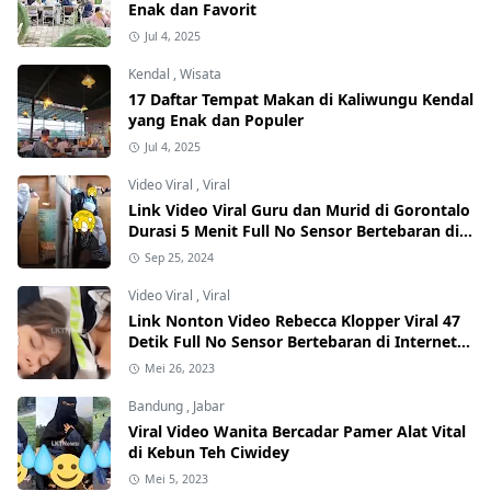
Enak dan Favorit
Jul 4, 2025
Kendal
,
Wisata
17 Daftar Tempat Makan di Kaliwungu Kendal
yang Enak dan Populer
Jul 4, 2025
Video Viral
,
Viral
Link Video Viral Guru dan Murid di Gorontalo
Durasi 5 Menit Full No Sensor Bertebaran di
Internet, Hati-Hati Phising!
Sep 25, 2024
Video Viral
,
Viral
Link Nonton Video Rebecca Klopper Viral 47
Detik Full No Sensor Bertebaran di Internet,
Hati-Hati Phising!
Mei 26, 2023
Bandung
,
Jabar
Viral Video Wanita Bercadar Pamer Alat Vital
di Kebun Teh Ciwidey
Mei 5, 2023