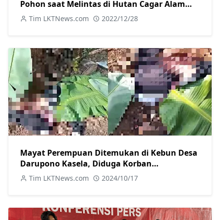
Pohon saat Melintas di Hutan Cagar Alam
Darupono Kendal
Tim LKTNews.com
2022/12/28
Mayat Perempuan Ditemukan di Kebun Desa
Darupono Kasela, Diduga Korban
Pembunuhan dan Pemerkosaan
Tim LKTNews.com
2024/10/17