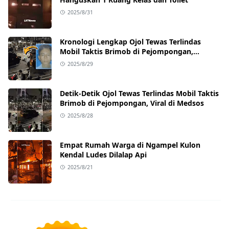
2025/8/31
Kronologi Lengkap Ojol Tewas Terlindas
Mobil Taktis Brimob di Pejompongan,
Ternyata Sedang Antar Orderan
2025/8/29
Detik-Detik Ojol Tewas Terlindas Mobil Taktis
Brimob di Pejompongan, Viral di Medsos
2025/8/28
Empat Rumah Warga di Ngampel Kulon
Kendal Ludes Dilalap Api
2025/8/21