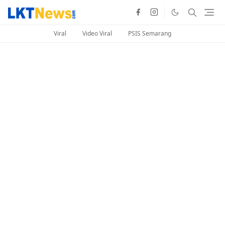
Viral
Video Viral
PSIS Semarang