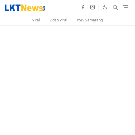
Viral
Video Viral
PSIS Semarang