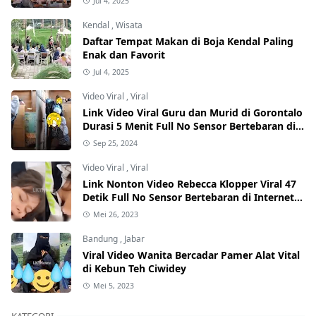
Jul 4, 2025
Kendal
,
Wisata
Daftar Tempat Makan di Boja Kendal Paling
Enak dan Favorit
Jul 4, 2025
Video Viral
,
Viral
Link Video Viral Guru dan Murid di Gorontalo
Durasi 5 Menit Full No Sensor Bertebaran di
Internet, Hati-Hati Phising!
Sep 25, 2024
Video Viral
,
Viral
Link Nonton Video Rebecca Klopper Viral 47
Detik Full No Sensor Bertebaran di Internet,
Hati-Hati Phising!
Mei 26, 2023
Bandung
,
Jabar
Viral Video Wanita Bercadar Pamer Alat Vital
di Kebun Teh Ciwidey
Mei 5, 2023
KATEGORI