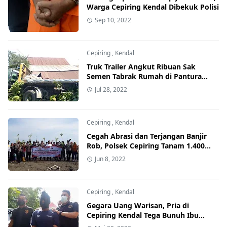
Warga Cepiring Kendal Dibekuk Polisi
Sep 10, 2022
Cepiring
,
Kendal
Truk Trailer Angkut Ribuan Sak
Semen Tabrak Rumah di Pantura
Cepiring Kendal
Jul 28, 2022
Cepiring
,
Kendal
Cegah Abrasi dan Terjangan Banjir
Rob, Polsek Cepiring Tanam 1.400
Pohon Mangrove
Jun 8, 2022
Cepiring
,
Kendal
Gegara Uang Warisan, Pria di
Cepiring Kendal Tega Bunuh Ibu
Kandungnya Sendiri