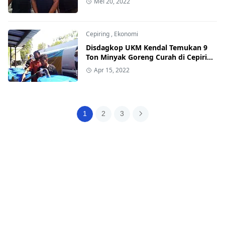
Mei 20, 2022
Cepiring
,
Ekonomi
Disdagkop UKM Kendal Temukan 9
Ton Minyak Goreng Curah di Cepiring
Sengaja Disalurkan Tanpa Koordinasi
Apr 15, 2022
Pemda
1
2
3