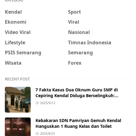
Kendal
Sport
Ekonomi
Viral
Video Viral
Nasional
Lifestyle
Timnas Indonesia
PSIS Semarang
Semarang
Wisata
Forex
RECENT POST
7 Fakta Kasus Dua Oknum Guru SMP di
Cepiring Kendal Diduga Berselingkuh:
Kronologi, Pengakuan, hingga Sanksi
2025/9/12
Kebakaran SDN Pamriyan Gemuh Kendal
Hanguskan 1 Ruang Kelas dan Toilet
2025/8/31