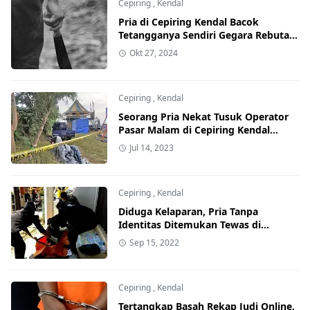
Cepiring
,
Kendal
Pria di Cepiring Kendal Bacok
Tetangganya Sendiri Gegara Rebutan
Kepemilikan Ayam
Okt 27, 2024
Cepiring
,
Kendal
Seorang Pria Nekat Tusuk Operator
Pasar Malam di Cepiring Kendal
Gegara Tak Diberi Uang Keamanan
Jul 14, 2023
Cepiring
,
Kendal
Diduga Kelaparan, Pria Tanpa
Identitas Ditemukan Tewas di
Cepiring Kendal
Sep 15, 2022
Cepiring
,
Kendal
Tertangkap Basah Rekap Judi Online,