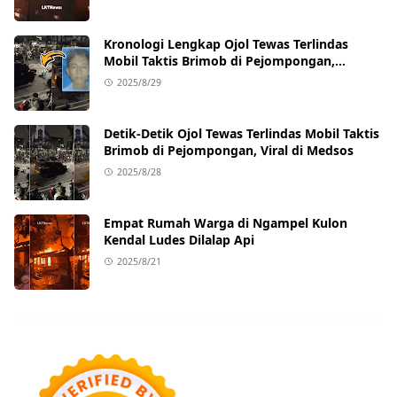
Kronologi Lengkap Ojol Tewas Terlindas
Mobil Taktis Brimob di Pejompongan,
Ternyata Sedang Antar Orderan
2025/8/29
Detik-Detik Ojol Tewas Terlindas Mobil Taktis
Brimob di Pejompongan, Viral di Medsos
2025/8/28
Empat Rumah Warga di Ngampel Kulon
Kendal Ludes Dilalap Api
2025/8/21