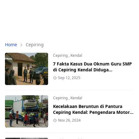
Home
Cepiring
Cepiring
,
Kendal
7 Fakta Kasus Dua Oknum Guru SMP
di Cepiring Kendal Diduga
Berselingkuh: Kronologi, Pengakuan,
Sep 12, 2025
hingga Sanksi
Cepiring
,
Kendal
Kecelakaan Beruntun di Pantura
Cepiring Kendal: Pengendara Motor
Tewas Terjepit Truk
Nov 26, 2024