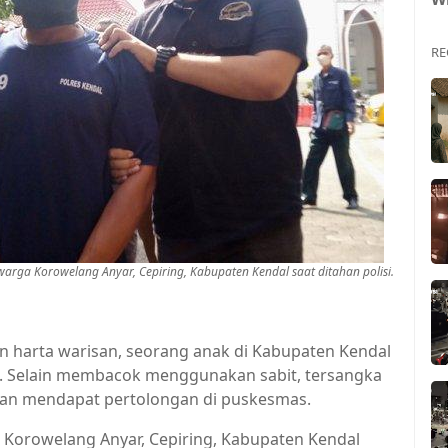
RE
rga Korowelang Anyar, Cepiring, Kabupaten Kendal saat ditahan polisi.
an harta warisan, seorang anak di Kabupaten Kendal
. Selain membacok menggunakan sabit, tersangka
ban mendapat pertolongan di puskesmas.
a Korowelang Anyar, Cepiring, Kabupaten Kendal