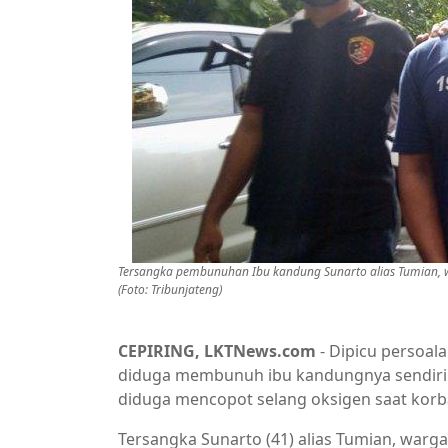
Tersangka pembunuhan Ibu kandung Sunarto alias Tumian, wa
(Foto: Tribunjateng)
CEPIRING, LKTNews.com
- Dipicu persoal
diduga membunuh ibu kandungnya sendiri
diduga mencopot selang oksigen saat kor
Tersangka Sunarto (41) alias Tumian, warg