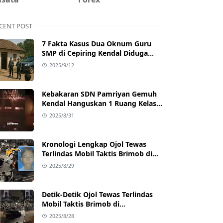
CENT POST
7 Fakta Kasus Dua Oknum Guru
SMP di Cepiring Kendal Diduga
Berselingkuh: Kronologi,
2025/9/12
Pengakuan, hingga Sanksi
Kebakaran SDN Pamriyan Gemuh
Kendal Hanguskan 1 Ruang Kelas
dan Toilet
2025/8/31
Kronologi Lengkap Ojol Tewas
Terlindas Mobil Taktis Brimob di
Pejompongan, Ternyata Sedang
2025/8/29
Antar Orderan
Detik-Detik Ojol Tewas Terlindas
Mobil Taktis Brimob di
Pejompongan, Viral di Medsos
2025/8/28