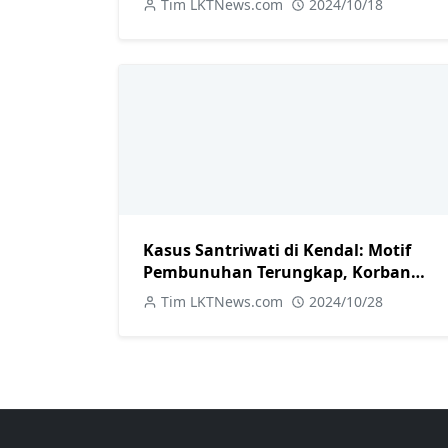
Tim LKTNews.com
2024/10/18
Pelaku
Kasus Santriwati di Kendal: Motif
Pembunuhan Terungkap, Korban
Sempat Melawan
Tim LKTNews.com
2024/10/28