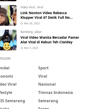
Hati-Hati Phising!
Video Viral
,
Viral
Link Nonton Video Rebecca
Klopper Viral 47 Detik Full No
Sensor Bertebaran di Internet,
Mei 26, 2023
Hati-Hati Phising!
Bandung
,
Jabar
Viral Video Wanita Bercadar Pamer
Alat Vital di Kebun Teh Ciwidey
Mei 5, 2023
TEGORI
endal
Sport
konomi
Viral
deo Viral
Nasional
festyle
Timnas Indonesia
SIS Semarang
Semarang
isata
Forex