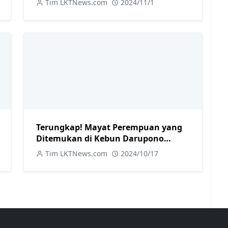
Tim LKTNews.com
2024/11/1
Terungkap! Mayat Perempuan yang
Ditemukan di Kebun Darupono
Kasela Ternyata Warga Brangsong
Tim LKTNews.com
2024/10/17