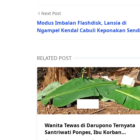
Next Post
Modus Imbalan Flashdisk, Lansia di
Ngampel Kendal Cabuli Keponakan Sendi
RELATED POST
Wanita Tewas di Darupono Ternyata
Santriwati Ponpes, Ibu Korban
Ungkap Fakta Baru tentang Motif