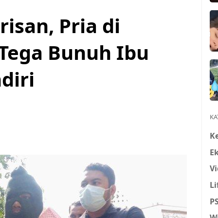
san, Pria di
 Tega Bunuh Ibu
diri
KA
K
E
Vi
Li
P
W