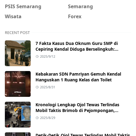
PSIS Semarang
Semarang
Wisata
Forex
RECENT POST
7 Fakta Kasus Dua Oknum Guru SMP di
Cepiring Kendal Diduga Berselingkuh:
Kronologi, Pengakuan, hingga Sanksi
2025/9/12
Kebakaran SDN Pamriyan Gemuh Kendal
Hanguskan 1 Ruang Kelas dan Toilet
2025/8/31
Kronologi Lengkap Ojol Tewas Terlindas
Mobil Taktis Brimob di Pejompongan,
Ternyata Sedang Antar Orderan
2025/8/29
Detik-Detik Ojol Tewas Terlindas Mobil Taktis