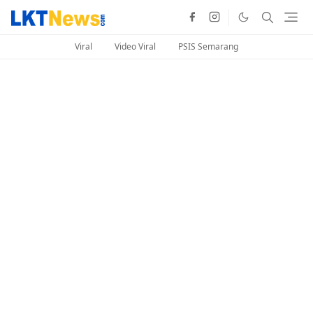
Viral
Video Viral
PSIS Semarang