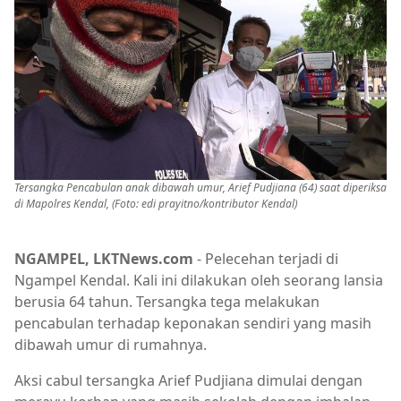
Tersangka Pencabulan anak dibawah umur, Arief Pudjiana (64) saat diperiksa
di Mapolres Kendal, (Foto: edi prayitno/kontributor Kendal)
NGAMPEL, LKTNews.com
- Pelecehan terjadi di
Ngampel Kendal. Kali ini dilakukan oleh seorang lansia
berusia 64 tahun. Tersangka tega melakukan
pencabulan terhadap keponakan sendiri yang masih
dibawah umur di rumahnya.
Aksi cabul tersangka Arief Pudjiana dimulai dengan