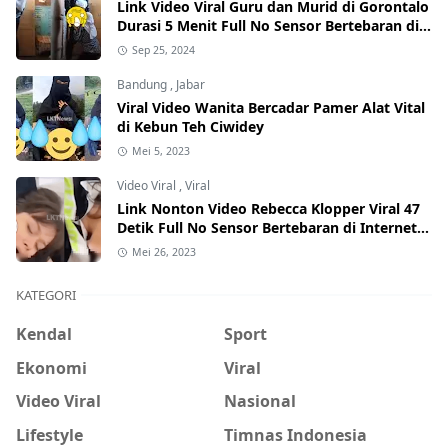
Link Video Viral Guru dan Murid di Gorontalo
Durasi 5 Menit Full No Sensor Bertebaran di
Internet, Hati-Hati Phising!
Sep 25, 2024
Bandung
,
Jabar
Viral Video Wanita Bercadar Pamer Alat Vital
di Kebun Teh Ciwidey
Mei 5, 2023
Video Viral
,
Viral
Link Nonton Video Rebecca Klopper Viral 47
Detik Full No Sensor Bertebaran di Internet,
Hati-Hati Phising!
Mei 26, 2023
KATEGORI
Kendal
Sport
Ekonomi
Viral
Video Viral
Nasional
Lifestyle
Timnas Indonesia