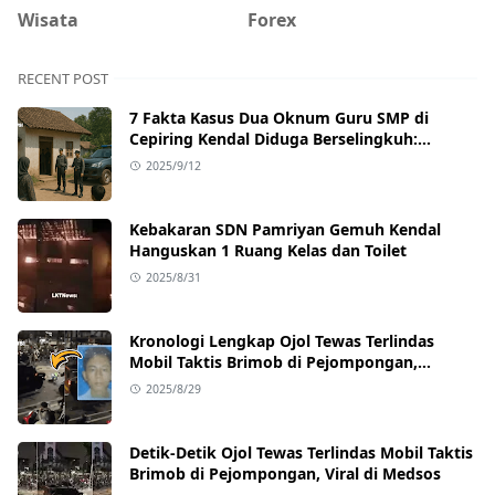
Wisata
Forex
RECENT POST
7 Fakta Kasus Dua Oknum Guru SMP di
Cepiring Kendal Diduga Berselingkuh:
Kronologi, Pengakuan, hingga Sanksi
2025/9/12
Kebakaran SDN Pamriyan Gemuh Kendal
Hanguskan 1 Ruang Kelas dan Toilet
2025/8/31
Kronologi Lengkap Ojol Tewas Terlindas
Mobil Taktis Brimob di Pejompongan,
Ternyata Sedang Antar Orderan
2025/8/29
Detik-Detik Ojol Tewas Terlindas Mobil Taktis
Brimob di Pejompongan, Viral di Medsos