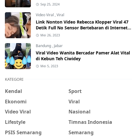
Internet, Hati-Hati Phising!
Sep 25, 2024
Video Viral
,
Viral
Link Nonton Video Rebecca Klopper Viral 47
Detik Full No Sensor Bertebaran di Internet,
Hati-Hati Phising!
Mei 26, 2023
Bandung
,
Jabar
Viral Video Wanita Bercadar Pamer Alat Vital
di Kebun Teh Ciwidey
Mei 5, 2023
KATEGORI
Kendal
Sport
Ekonomi
Viral
Video Viral
Nasional
Lifestyle
Timnas Indonesia
PSIS Semarang
Semarang