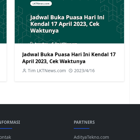
Jadwal Buka Puasa Hari Ini Kendal 17
April 2023, Cek Waktunya
Tim LKTNews.com
2023/4/16
NFORMASI
PARTNERS
ontak
AdityaTekno.com