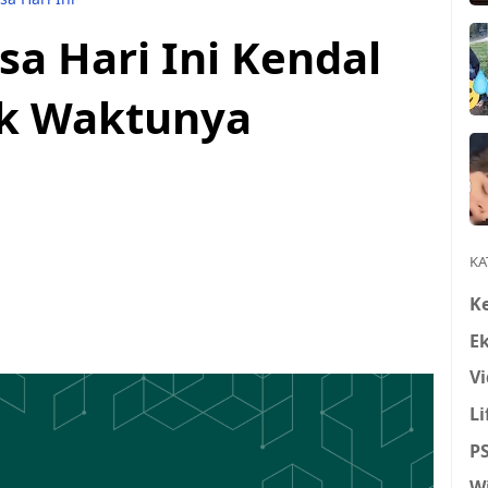
a Hari Ini Kendal
Cek Waktunya
KA
K
E
Vi
Li
P
W