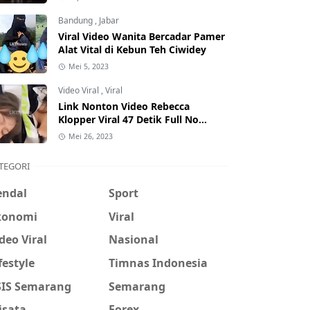
Hati-Hati Phising!
Bandung
,
Jabar
Viral Video Wanita Bercadar Pamer
Alat Vital di Kebun Teh Ciwidey
Mei 5, 2023
Video Viral
,
Viral
Link Nonton Video Rebecca
Klopper Viral 47 Detik Full No
Sensor Bertebaran di Internet,
Mei 26, 2023
Hati-Hati Phising!
TEGORI
endal
Sport
konomi
Viral
deo Viral
Nasional
festyle
Timnas Indonesia
SIS Semarang
Semarang
isata
Forex