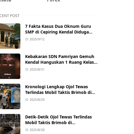
CENT POST
7 Fakta Kasus Dua Oknum Guru
SMP di Cepiring Kendal Diduga
Berselingkuh: Kronologi,
2025/9/12
Pengakuan, hingga Sanksi
Kebakaran SDN Pamriyan Gemuh
Kendal Hanguskan 1 Ruang Kelas
dan Toilet
2025/8/31
Kronologi Lengkap Ojol Tewas
Terlindas Mobil Taktis Brimob di
Pejompongan, Ternyata Sedang
2025/8/29
Antar Orderan
Detik-Detik Ojol Tewas Terlindas
Mobil Taktis Brimob di
Pejompongan, Viral di Medsos
2025/8/28