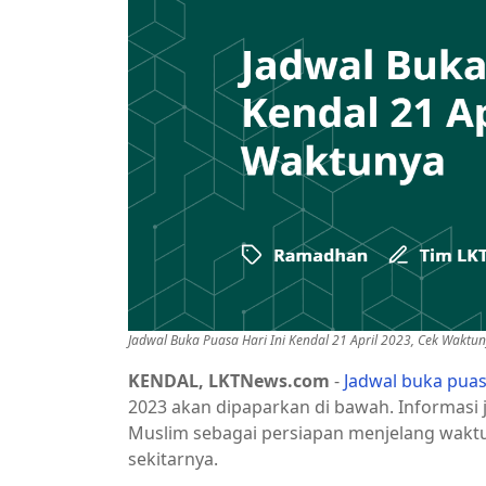
Jadwal Buka Puasa Hari Ini Kendal 21 April 2023, Cek Waktu
KENDAL, LKTNews.com
-
Jadwal buka pua
2023 akan dipaparkan di bawah. Informasi j
Muslim sebagai persiapan menjelang wakt
sekitarnya.