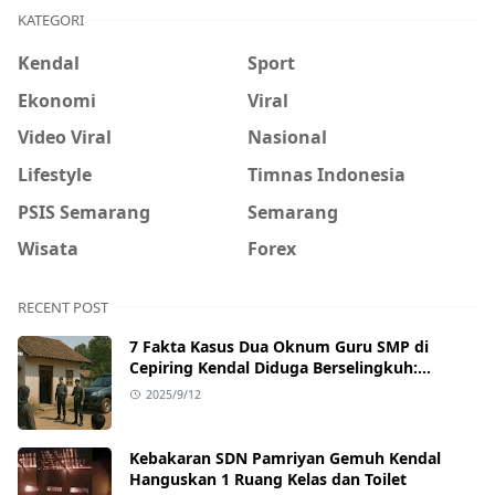
KATEGORI
Kendal
Sport
Ekonomi
Viral
Video Viral
Nasional
Lifestyle
Timnas Indonesia
PSIS Semarang
Semarang
Wisata
Forex
RECENT POST
7 Fakta Kasus Dua Oknum Guru SMP di
Cepiring Kendal Diduga Berselingkuh:
Kronologi, Pengakuan, hingga Sanksi
2025/9/12
Kebakaran SDN Pamriyan Gemuh Kendal
Hanguskan 1 Ruang Kelas dan Toilet