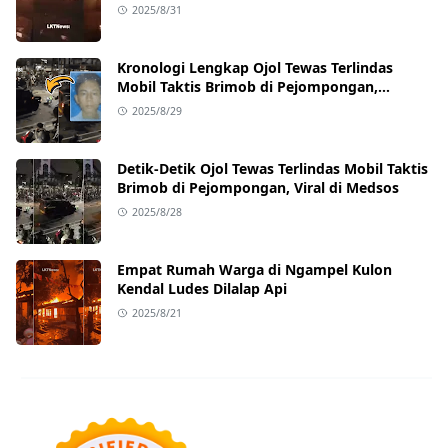
2025/8/31
Kronologi Lengkap Ojol Tewas Terlindas
Mobil Taktis Brimob di Pejompongan,
Ternyata Sedang Antar Orderan
2025/8/29
Detik-Detik Ojol Tewas Terlindas Mobil Taktis
Brimob di Pejompongan, Viral di Medsos
2025/8/28
Empat Rumah Warga di Ngampel Kulon
Kendal Ludes Dilalap Api
2025/8/21