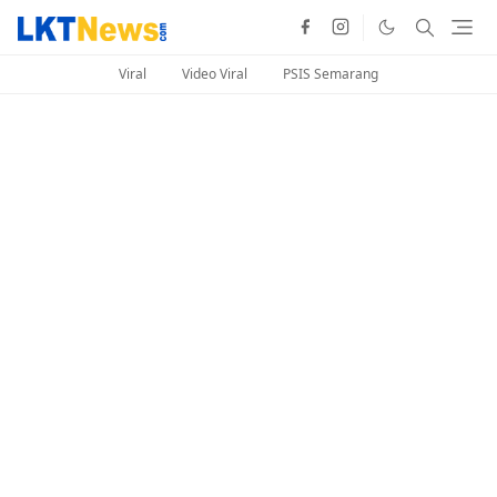
Viral
Video Viral
PSIS Semarang