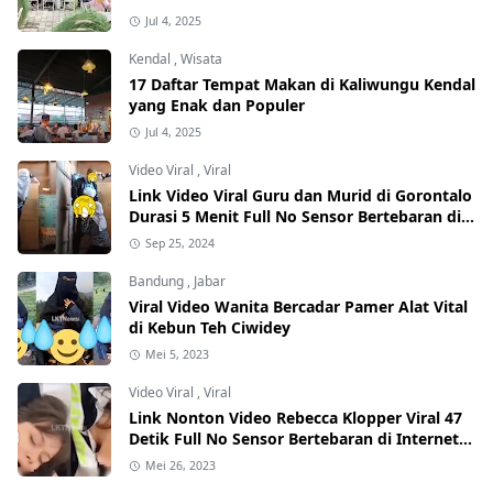
Jul 4, 2025
Kendal
,
Wisata
17 Daftar Tempat Makan di Kaliwungu Kendal
yang Enak dan Populer
Jul 4, 2025
Video Viral
,
Viral
Link Video Viral Guru dan Murid di Gorontalo
Durasi 5 Menit Full No Sensor Bertebaran di
Internet, Hati-Hati Phising!
Sep 25, 2024
Bandung
,
Jabar
Viral Video Wanita Bercadar Pamer Alat Vital
di Kebun Teh Ciwidey
Mei 5, 2023
Video Viral
,
Viral
Link Nonton Video Rebecca Klopper Viral 47
Detik Full No Sensor Bertebaran di Internet,
Hati-Hati Phising!
Mei 26, 2023