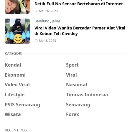
Detik Full No Sensor Bertebaran di Internet,
Hati-Hati Phising!
Mei 26, 2023
Bandung
,
Jabar
Viral Video Wanita Bercadar Pamer Alat Vital
di Kebun Teh Ciwidey
Mei 5, 2023
KATEGORI
Kendal
Sport
Ekonomi
Viral
Video Viral
Nasional
Lifestyle
Timnas Indonesia
PSIS Semarang
Semarang
Wisata
Forex
RECENT POST