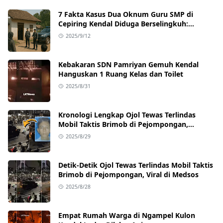
7 Fakta Kasus Dua Oknum Guru SMP di
Cepiring Kendal Diduga Berselingkuh:
Kronologi, Pengakuan, hingga Sanksi
2025/9/12
Kebakaran SDN Pamriyan Gemuh Kendal
Hanguskan 1 Ruang Kelas dan Toilet
2025/8/31
Kronologi Lengkap Ojol Tewas Terlindas
Mobil Taktis Brimob di Pejompongan,
Ternyata Sedang Antar Orderan
2025/8/29
Detik-Detik Ojol Tewas Terlindas Mobil Taktis
Brimob di Pejompongan, Viral di Medsos
2025/8/28
Empat Rumah Warga di Ngampel Kulon