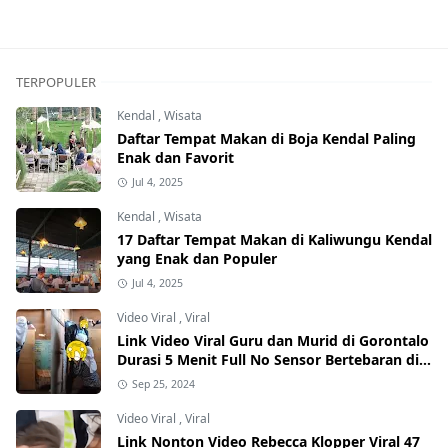
TERPOPULER
Kendal
,
Wisata
Daftar Tempat Makan di Boja Kendal Paling
Enak dan Favorit
Jul 4, 2025
Kendal
,
Wisata
17 Daftar Tempat Makan di Kaliwungu Kendal
yang Enak dan Populer
Jul 4, 2025
Video Viral
,
Viral
Link Video Viral Guru dan Murid di Gorontalo
Durasi 5 Menit Full No Sensor Bertebaran di
Internet, Hati-Hati Phising!
Sep 25, 2024
Video Viral
,
Viral
Link Nonton Video Rebecca Klopper Viral 47