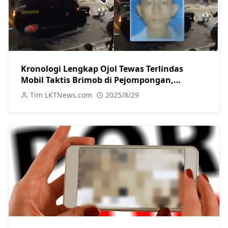
Kronologi Lengkap Ojol Tewas Terlindas
Mobil Taktis Brimob di Pejompongan,
Ternyata Sedang Antar Orderan
Tim LKTNews.com
2025/8/29