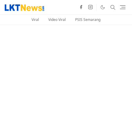
Viral
Video Viral
PSIS Semarang