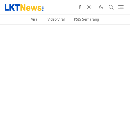
Viral
Video Viral
PSIS Semarang