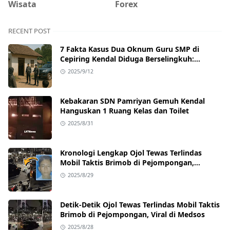
Wisata
Forex
RECENT POST
7 Fakta Kasus Dua Oknum Guru SMP di
Cepiring Kendal Diduga Berselingkuh:
Kronologi, Pengakuan, hingga Sanksi
2025/9/12
Kebakaran SDN Pamriyan Gemuh Kendal
Hanguskan 1 Ruang Kelas dan Toilet
2025/8/31
Kronologi Lengkap Ojol Tewas Terlindas
Mobil Taktis Brimob di Pejompongan,
Ternyata Sedang Antar Orderan
2025/8/29
Detik-Detik Ojol Tewas Terlindas Mobil Taktis
Brimob di Pejompongan, Viral di Medsos
2025/8/28