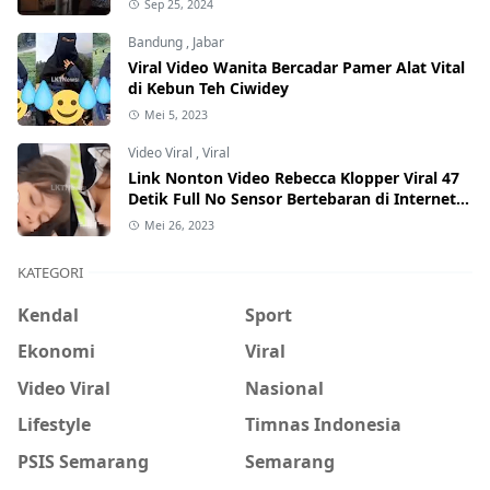
Sep 25, 2024
Bandung
,
Jabar
Viral Video Wanita Bercadar Pamer Alat Vital
di Kebun Teh Ciwidey
Mei 5, 2023
Video Viral
,
Viral
Link Nonton Video Rebecca Klopper Viral 47
Detik Full No Sensor Bertebaran di Internet,
Hati-Hati Phising!
Mei 26, 2023
KATEGORI
Kendal
Sport
Ekonomi
Viral
Video Viral
Nasional
Lifestyle
Timnas Indonesia
PSIS Semarang
Semarang