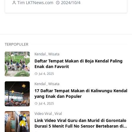
Korban!
Tim LKTNews.com
2024/10/4
TERPOPULER
Kendal
,
Wisata
Daftar Tempat Makan di Boja Kendal Paling
Enak dan Favorit
Jul 4, 2025
Kendal
,
Wisata
17 Daftar Tempat Makan di Kaliwungu Kendal
yang Enak dan Populer
Jul 4, 2025
Video Viral
,
Viral
Link Video Viral Guru dan Murid di Gorontalo
Durasi 5 Menit Full No Sensor Bertebaran di
Internet, Hati-Hati Phising!