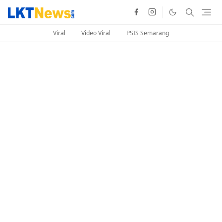
Viral
Video Viral
PSIS Semarang