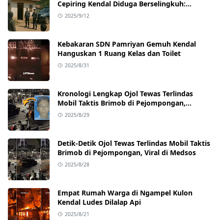
Cepiring Kendal Diduga Berselingkuh:
Kronologi, Pengakuan, hingga Sanksi
2025/9/12
Kebakaran SDN Pamriyan Gemuh Kendal
Hanguskan 1 Ruang Kelas dan Toilet
2025/8/31
Kronologi Lengkap Ojol Tewas Terlindas
Mobil Taktis Brimob di Pejompongan,
Ternyata Sedang Antar Orderan
2025/8/29
Detik-Detik Ojol Tewas Terlindas Mobil Taktis
Brimob di Pejompongan, Viral di Medsos
2025/8/28
Empat Rumah Warga di Ngampel Kulon
Kendal Ludes Dilalap Api
2025/8/21