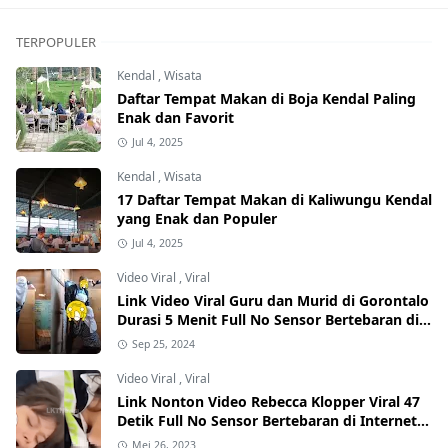
TERPOPULER
Kendal
,
Wisata
Daftar Tempat Makan di Boja Kendal Paling
Enak dan Favorit
Jul 4, 2025
Kendal
,
Wisata
17 Daftar Tempat Makan di Kaliwungu Kendal
yang Enak dan Populer
Jul 4, 2025
Video Viral
,
Viral
Link Video Viral Guru dan Murid di Gorontalo
Durasi 5 Menit Full No Sensor Bertebaran di
Internet, Hati-Hati Phising!
Sep 25, 2024
Video Viral
,
Viral
Link Nonton Video Rebecca Klopper Viral 47
Detik Full No Sensor Bertebaran di Internet,
Hati-Hati Phising!
Mei 26, 2023