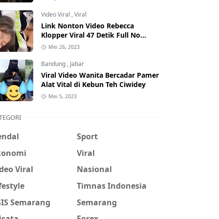
Hati-Hati Phising!
Video Viral
,
Viral
Link Nonton Video Rebecca
Klopper Viral 47 Detik Full No
Sensor Bertebaran di Internet,
Mei 26, 2023
Hati-Hati Phising!
Bandung
,
Jabar
Viral Video Wanita Bercadar Pamer
Alat Vital di Kebun Teh Ciwidey
Mei 5, 2023
TEGORI
endal
Sport
konomi
Viral
deo Viral
Nasional
festyle
Timnas Indonesia
SIS Semarang
Semarang
isata
Forex