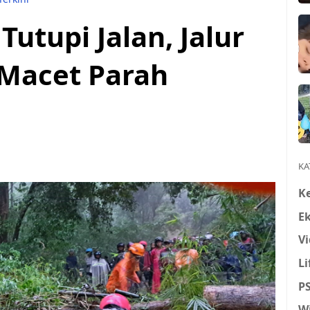
utupi Jalan, Jalur
 Macet Parah
KA
K
E
Vi
Li
P
W