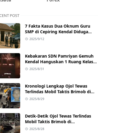
CENT POST
7 Fakta Kasus Dua Oknum Guru
SMP di Cepiring Kendal Diduga
Berselingkuh: Kronologi,
2025/9/12
Pengakuan, hingga Sanksi
Kebakaran SDN Pamriyan Gemuh
Kendal Hanguskan 1 Ruang Kelas
dan Toilet
2025/8/31
Kronologi Lengkap Ojol Tewas
Terlindas Mobil Taktis Brimob di
Pejompongan, Ternyata Sedang
2025/8/29
Antar Orderan
Detik-Detik Ojol Tewas Terlindas
Mobil Taktis Brimob di
Pejompongan, Viral di Medsos
2025/8/28