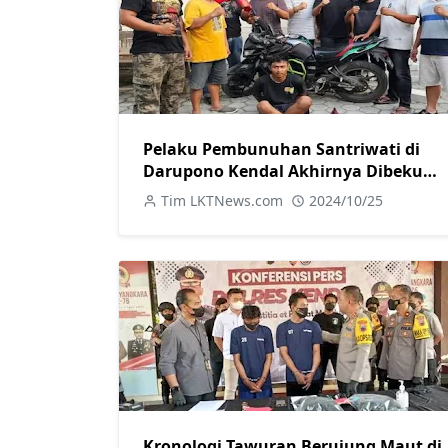
Pelaku Pembunuhan Santriwati di
Darupono Kendal Akhirnya Dibekuk
Polisi
Tim LKTNews.com
2024/10/25
Kronologi Tawuran Berujung Maut di