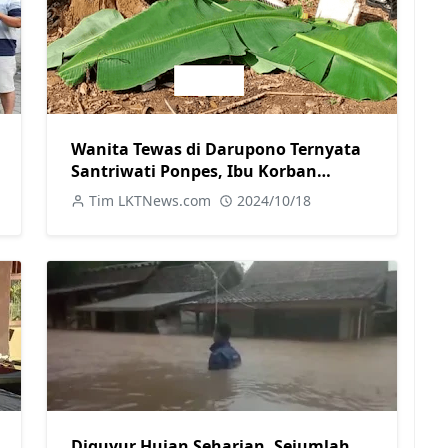
Wanita Tewas di Darupono Ternyata
Santriwati Ponpes, Ibu Korban
Ungkap Fakta Baru tentang Motif
Tim LKTNews.com
2024/10/18
Pelaku
Diguyur Hujan Seharian, Sejumlah