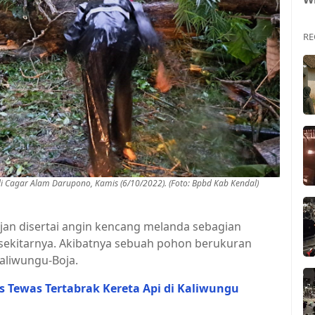
RE
 Cagar Alam Darupono, Kamis (6/10/2022). (Foto: Bpbd Kab Kendal)
jan disertai angin kencang melanda sebagian
sekitarnya. Akibatnya sebuah pohon berukuran
aliwungu-Boja.
as Tewas Tertabrak Kereta Api di Kaliwungu