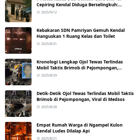
Cepiring Kendal Diduga Berselingkuh:
Kronologi, Pengakuan, hingga Sanksi
2025/9/12
Kebakaran SDN Pamriyan Gemuh Kendal
Hanguskan 1 Ruang Kelas dan Toilet
2025/8/31
Kronologi Lengkap Ojol Tewas Terlindas
Mobil Taktis Brimob di Pejompongan,
Ternyata Sedang Antar Orderan
2025/8/29
Detik-Detik Ojol Tewas Terlindas Mobil Taktis
Brimob di Pejompongan, Viral di Medsos
2025/8/28
Empat Rumah Warga di Ngampel Kulon
Kendal Ludes Dilalap Api
2025/8/21