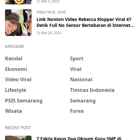
Mei 5, 2023
Video Viral
,
Viral
Link Nonton Video Rebecca Klopper Viral 47
Detik Full No Sensor Bertebaran di Internet,
Hati-Hati Phising!
Mei 26, 2023
KATEGORI
Kendal
Sport
Ekonomi
Viral
Video Viral
Nasional
Lifestyle
Timnas Indonesia
PSIS Semarang
Semarang
Wisata
Forex
RECENT POST
7 Fakta Kasus Dua Oknum Guru SMP di