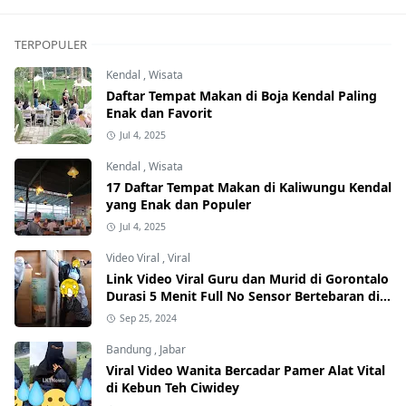
TERPOPULER
Kendal
,
Wisata
Daftar Tempat Makan di Boja Kendal Paling
Enak dan Favorit
Jul 4, 2025
Kendal
,
Wisata
17 Daftar Tempat Makan di Kaliwungu Kendal
yang Enak dan Populer
Jul 4, 2025
Video Viral
,
Viral
Link Video Viral Guru dan Murid di Gorontalo
Durasi 5 Menit Full No Sensor Bertebaran di
Internet, Hati-Hati Phising!
Sep 25, 2024
Bandung
,
Jabar
Viral Video Wanita Bercadar Pamer Alat Vital
di Kebun Teh Ciwidey