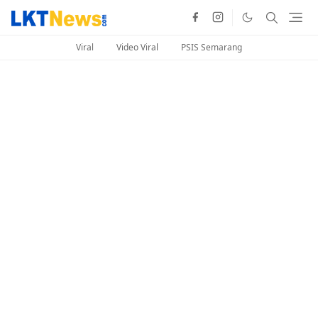
Viral
Video Viral
PSIS Semarang