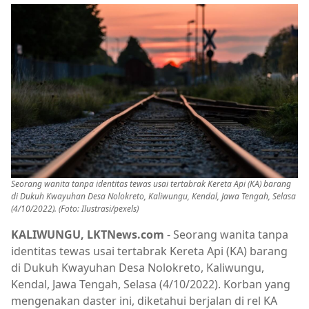
Seorang wanita tanpa identitas tewas usai tertabrak Kereta Api (KA) barang
di Dukuh Kwayuhan Desa Nolokreto, Kaliwungu, Kendal, Jawa Tengah, Selasa
(4/10/2022). (Foto: Ilustrasi/pexels)
KALIWUNGU, LKTNews.com
- Seorang wanita tanpa
identitas tewas usai tertabrak Kereta Api (KA) barang
di Dukuh Kwayuhan Desa Nolokreto, Kaliwungu,
Kendal, Jawa Tengah, Selasa (4/10/2022). Korban yang
mengenakan daster ini, diketahui berjalan di rel KA