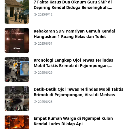
7 Fakta Kasus Dua Oknum Guru SMP di
Cepiring Kendal Diduga Berselingkuh:
Kronologi, Pengakuan, hingga Sanksi
2025/9/12
Kebakaran SDN Pamriyan Gemuh Kendal
Hanguskan 1 Ruang Kelas dan Toilet
2025/8/31
Kronologi Lengkap Ojol Tewas Terlindas
Mobil Taktis Brimob di Pejompongan,
Ternyata Sedang Antar Orderan
2025/8/29
Detik-Detik Ojol Tewas Terlindas Mobil Taktis
Brimob di Pejompongan, Viral di Medsos
2025/8/28
Empat Rumah Warga di Ngampel Kulon
Kendal Ludes Dilalap Api