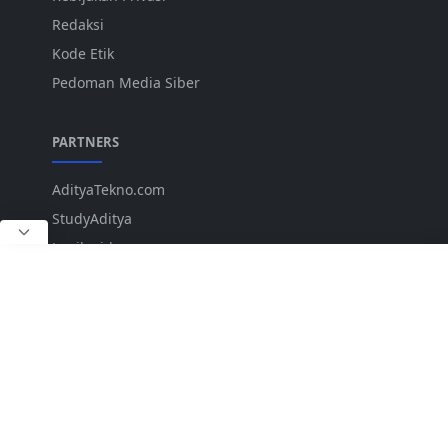
Redaksi
Kode Etik
Pedoman Media Siber
PARTNERS
AdityaTekno.com
StudyAditya
Lepiku.id
ANK
IKUTI KAMI