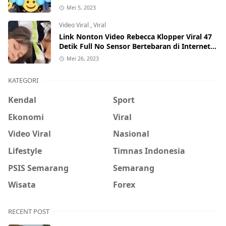
Mei 5, 2023
Video Viral
,
Viral
Link Nonton Video Rebecca Klopper Viral 47
Detik Full No Sensor Bertebaran di Internet,
Hati-Hati Phising!
Mei 26, 2023
KATEGORI
Kendal
Sport
Ekonomi
Viral
Video Viral
Nasional
Lifestyle
Timnas Indonesia
PSIS Semarang
Semarang
Wisata
Forex
RECENT POST