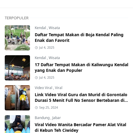
TERPOPULER
Kendal
,
Wisata
Daftar Tempat Makan di Boja Kendal Paling
Enak dan Favorit
Jul 4, 2025
Kendal
,
Wisata
17 Daftar Tempat Makan di Kaliwungu Kendal
yang Enak dan Populer
Jul 4, 2025
Video Viral
,
Viral
Link Video Viral Guru dan Murid di Gorontalo
Durasi 5 Menit Full No Sensor Bertebaran di
Internet, Hati-Hati Phising!
Sep 25, 2024
Bandung
,
Jabar
Viral Video Wanita Bercadar Pamer Alat Vital
di Kebun Teh Ciwidey