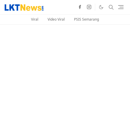
Viral
Video Viral
PSIS Semarang