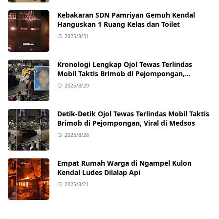
Kebakaran SDN Pamriyan Gemuh Kendal
Hanguskan 1 Ruang Kelas dan Toilet
2025/8/31
Kronologi Lengkap Ojol Tewas Terlindas
Mobil Taktis Brimob di Pejompongan,
Ternyata Sedang Antar Orderan
2025/8/29
Detik-Detik Ojol Tewas Terlindas Mobil Taktis
Brimob di Pejompongan, Viral di Medsos
2025/8/28
Empat Rumah Warga di Ngampel Kulon
Kendal Ludes Dilalap Api
2025/8/21