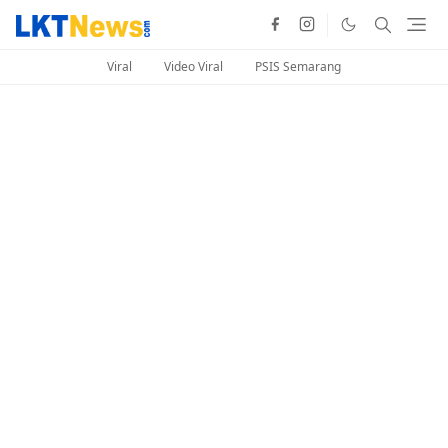
Viral
Video Viral
PSIS Semarang