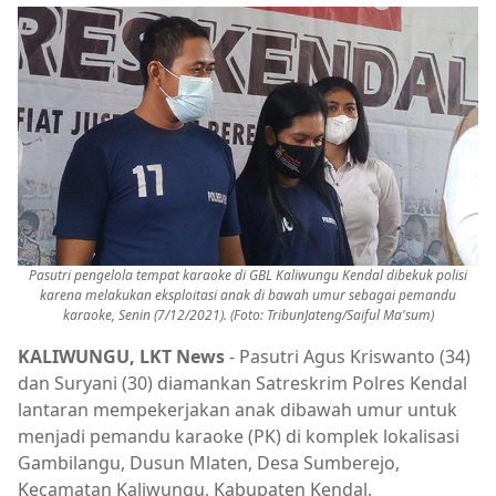
Pasutri pengelola tempat karaoke di GBL Kaliwungu Kendal dibekuk polisi
karena melakukan eksploitasi anak di bawah umur sebagai pemandu
karaoke, Senin (7/12/2021). (Foto: TribunJateng/Saiful Ma'sum)
KALIWUNGU, LKT News
- Pasutri Agus Kriswanto (34)
dan Suryani (30) diamankan Satreskrim Polres Kendal
lantaran mempekerjakan anak dibawah umur untuk
menjadi pemandu karaoke (PK) di komplek lokalisasi
Gambilangu, Dusun Mlaten, Desa Sumberejo,
Kecamatan Kaliwungu, Kabupaten Kendal.