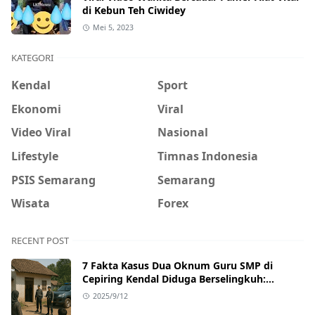
di Kebun Teh Ciwidey
Mei 5, 2023
KATEGORI
Kendal
Sport
Ekonomi
Viral
Video Viral
Nasional
Lifestyle
Timnas Indonesia
PSIS Semarang
Semarang
Wisata
Forex
RECENT POST
7 Fakta Kasus Dua Oknum Guru SMP di
Cepiring Kendal Diduga Berselingkuh:
Kronologi, Pengakuan, hingga Sanksi
2025/9/12