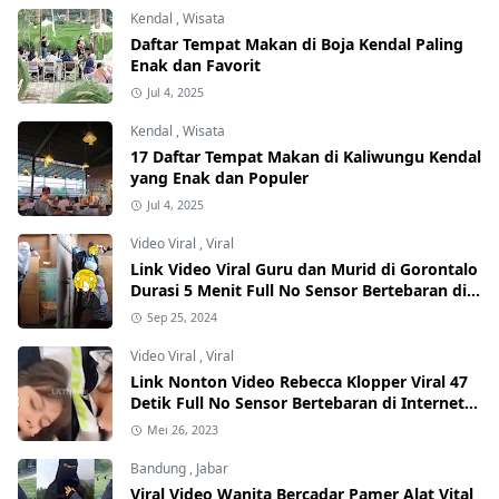
Kendal
,
Wisata
Daftar Tempat Makan di Boja Kendal Paling
Enak dan Favorit
Jul 4, 2025
Kendal
,
Wisata
17 Daftar Tempat Makan di Kaliwungu Kendal
yang Enak dan Populer
Jul 4, 2025
Video Viral
,
Viral
Link Video Viral Guru dan Murid di Gorontalo
Durasi 5 Menit Full No Sensor Bertebaran di
Internet, Hati-Hati Phising!
Sep 25, 2024
Video Viral
,
Viral
Link Nonton Video Rebecca Klopper Viral 47
Detik Full No Sensor Bertebaran di Internet,
Hati-Hati Phising!
Mei 26, 2023
Bandung
,
Jabar
Viral Video Wanita Bercadar Pamer Alat Vital