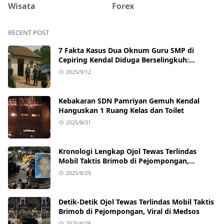
Wisata
Forex
RECENT POST
7 Fakta Kasus Dua Oknum Guru SMP di
Cepiring Kendal Diduga Berselingkuh:
Kronologi, Pengakuan, hingga Sanksi
2025/9/12
Kebakaran SDN Pamriyan Gemuh Kendal
Hanguskan 1 Ruang Kelas dan Toilet
2025/8/31
Kronologi Lengkap Ojol Tewas Terlindas
Mobil Taktis Brimob di Pejompongan,
Ternyata Sedang Antar Orderan
2025/8/29
Detik-Detik Ojol Tewas Terlindas Mobil Taktis
Brimob di Pejompongan, Viral di Medsos
2025/8/28