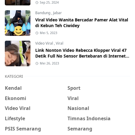
Internet, Hati-Hati Phising!
Sep 25, 2024
Bandung
,
Jabar
Viral Video Wanita Bercadar Pamer Alat Vital
di Kebun Teh Ciwidey
Mei 5, 2023
Video Viral
,
Viral
Link Nonton Video Rebecca Klopper Viral 47
Detik Full No Sensor Bertebaran di Internet,
Hati-Hati Phising!
Mei 26, 2023
KATEGORI
Kendal
Sport
Ekonomi
Viral
Video Viral
Nasional
Lifestyle
Timnas Indonesia
PSIS Semarang
Semarang