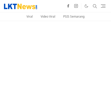
Viral
Video Viral
PSIS Semarang