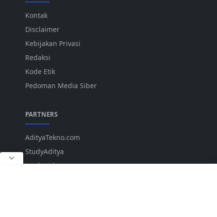
Kontak
Disclaimer
Kebijakan Privasi
Redaksi
Kode Etik
Pedoman Media Siber
PARTNERS
AdityaTekno.com
StudyAditya
Lepiku.id
ANK
IKUTI KAMI