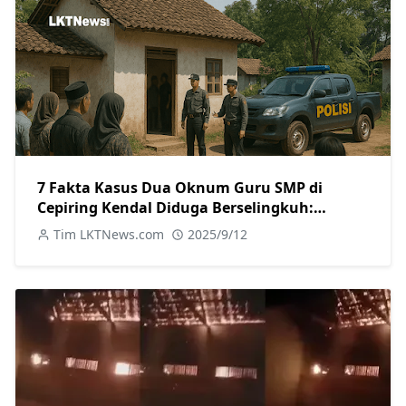
7 Fakta Kasus Dua Oknum Guru SMP di
Cepiring Kendal Diduga Berselingkuh:
Kronologi, Pengakuan, hingga Sanksi
Tim LKTNews.com
2025/9/12