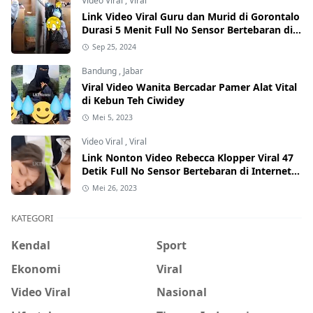
Video Viral
,
Viral
Link Video Viral Guru dan Murid di Gorontalo
Durasi 5 Menit Full No Sensor Bertebaran di
Internet, Hati-Hati Phising!
Sep 25, 2024
Bandung
,
Jabar
Viral Video Wanita Bercadar Pamer Alat Vital
di Kebun Teh Ciwidey
Mei 5, 2023
Video Viral
,
Viral
Link Nonton Video Rebecca Klopper Viral 47
Detik Full No Sensor Bertebaran di Internet,
Hati-Hati Phising!
Mei 26, 2023
KATEGORI
Kendal
Sport
Ekonomi
Viral
Video Viral
Nasional