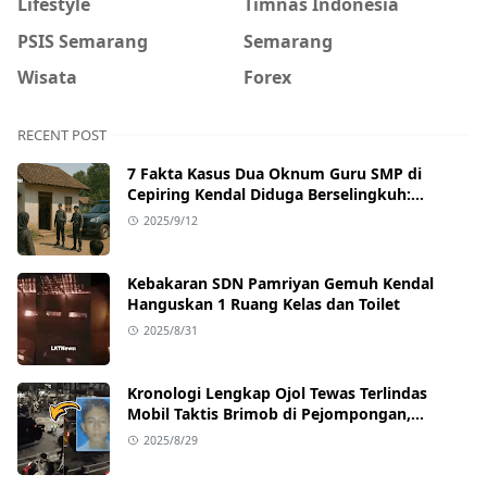
Lifestyle
Timnas Indonesia
PSIS Semarang
Semarang
Wisata
Forex
RECENT POST
7 Fakta Kasus Dua Oknum Guru SMP di
Cepiring Kendal Diduga Berselingkuh:
Kronologi, Pengakuan, hingga Sanksi
2025/9/12
Kebakaran SDN Pamriyan Gemuh Kendal
Hanguskan 1 Ruang Kelas dan Toilet
2025/8/31
Kronologi Lengkap Ojol Tewas Terlindas
Mobil Taktis Brimob di Pejompongan,
Ternyata Sedang Antar Orderan
2025/8/29