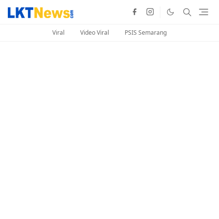
Viral
Video Viral
PSIS Semarang