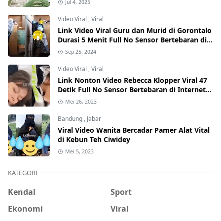
Jul 4, 2025
Video Viral
,
Viral
Link Video Viral Guru dan Murid di Gorontalo
Durasi 5 Menit Full No Sensor Bertebaran di
Internet, Hati-Hati Phising!
Sep 25, 2024
Video Viral
,
Viral
Link Nonton Video Rebecca Klopper Viral 47
Detik Full No Sensor Bertebaran di Internet,
Hati-Hati Phising!
Mei 26, 2023
Bandung
,
Jabar
Viral Video Wanita Bercadar Pamer Alat Vital
di Kebun Teh Ciwidey
Mei 5, 2023
KATEGORI
Kendal
Sport
Ekonomi
Viral