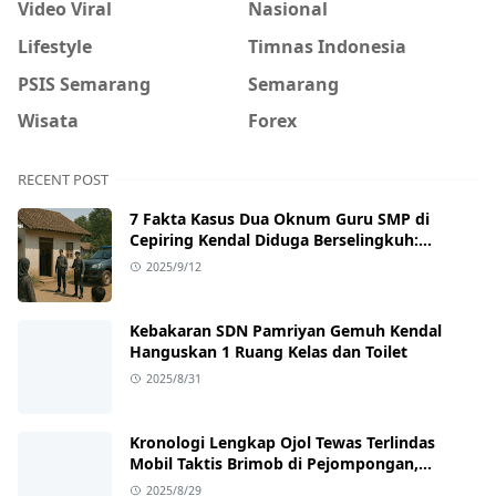
Video Viral
Nasional
Lifestyle
Timnas Indonesia
PSIS Semarang
Semarang
Wisata
Forex
RECENT POST
7 Fakta Kasus Dua Oknum Guru SMP di
Cepiring Kendal Diduga Berselingkuh:
Kronologi, Pengakuan, hingga Sanksi
2025/9/12
Kebakaran SDN Pamriyan Gemuh Kendal
Hanguskan 1 Ruang Kelas dan Toilet
2025/8/31
Kronologi Lengkap Ojol Tewas Terlindas
Mobil Taktis Brimob di Pejompongan,
Ternyata Sedang Antar Orderan
2025/8/29