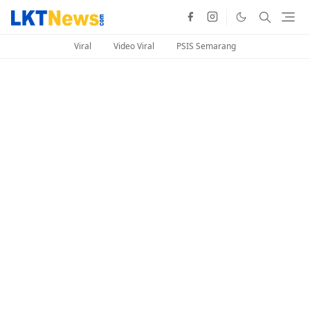
Viral
Video Viral
PSIS Semarang