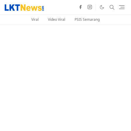
Viral
Video Viral
PSIS Semarang