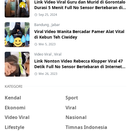
Link Video Viral Guru dan Murid di Gorontalo
Durasi 5 Menit Full No Sensor Bertebaran di
Internet, Hati-Hati Phising!
Sep 25, 2024
Bandung
,
Jabar
Viral Video Wanita Bercadar Pamer Alat Vital
di Kebun Teh Ciwidey
Mei 5, 2023
Video Viral
,
Viral
Link Nonton Video Rebecca Klopper Viral 47
Detik Full No Sensor Bertebaran di Internet,
Hati-Hati Phising!
Mei 26, 2023
KATEGORI
Kendal
Sport
Ekonomi
Viral
Video Viral
Nasional
Lifestyle
Timnas Indonesia