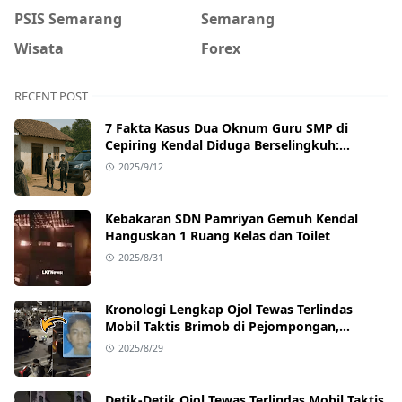
PSIS Semarang
Semarang
Wisata
Forex
RECENT POST
7 Fakta Kasus Dua Oknum Guru SMP di
Cepiring Kendal Diduga Berselingkuh:
Kronologi, Pengakuan, hingga Sanksi
2025/9/12
Kebakaran SDN Pamriyan Gemuh Kendal
Hanguskan 1 Ruang Kelas dan Toilet
2025/8/31
Kronologi Lengkap Ojol Tewas Terlindas
Mobil Taktis Brimob di Pejompongan,
Ternyata Sedang Antar Orderan
2025/8/29
Detik-Detik Ojol Tewas Terlindas Mobil Taktis