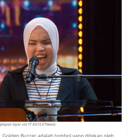
angkapan layar via YT AGT/LKTNews)
, Golden Buzzer adalah tombol yang ditekan oleh