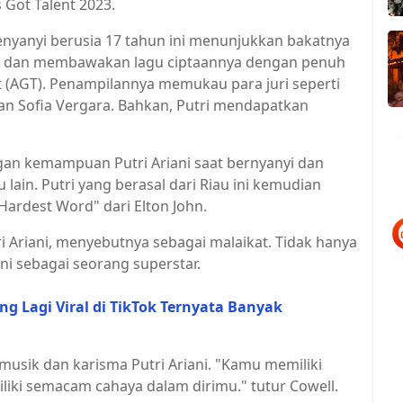
s Got Talent 2023.
penyanyi berusia 17 tahun ini menunjukkan bakatnya
o dan membawakan lagu ciptaannya dengan penuh
 (AGT). Penampilannya memukau para juri seperti
an Sofia Vergara. Bahkan, Putri mendapatkan
ngan kemampuan Putri Ariani saat bernyanyi dan
lain. Putri yang berasal dari Riau ini kemudian
ardest Word" dari Elton John.
i Ariani, menyebutnya sebagai malaikat. Tidak hanya
ni sebagai seorang superstar.
ng Lagi Viral di TikTok Ternyata Banyak
musik dan karisma Putri Ariani. "Kamu memiliki
liki semacam cahaya dalam dirimu." tutur Cowell.