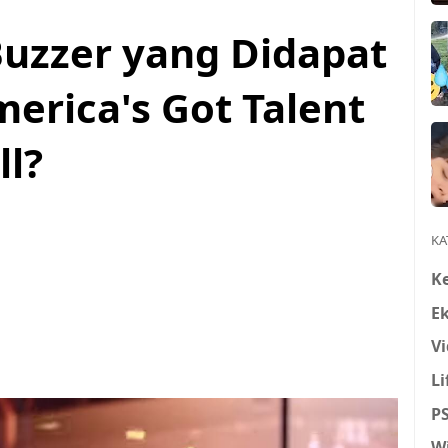
Buzzer yang Didapat
merica's Got Talent
ll?
KA
K
E
Vi
Li
P
W