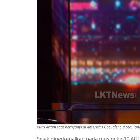
Putri Ariani saat bernyanyi di America's Got Talent. (Foto: T
Sejak diperkenalkan pada musim ke-10 AGT