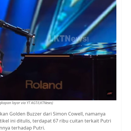
angkapan layar via YT AGT/LKTNews)
tkan Golden Buzzer dari Simon Cowell, namanya
kel ini ditulis, terdapat 67 ribu cuitan terkait Putri
nya terhadap Putri.