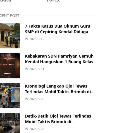
CENT POST
7 Fakta Kasus Dua Oknum Guru
SMP di Cepiring Kendal Diduga
Berselingkuh: Kronologi,
2025/9/12
Pengakuan, hingga Sanksi
Kebakaran SDN Pamriyan Gemuh
Kendal Hanguskan 1 Ruang Kelas
dan Toilet
2025/8/31
Kronologi Lengkap Ojol Tewas
Terlindas Mobil Taktis Brimob di
Pejompongan, Ternyata Sedang
2025/8/29
Antar Orderan
Detik-Detik Ojol Tewas Terlindas
Mobil Taktis Brimob di
Pejompongan, Viral di Medsos
2025/8/28