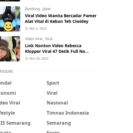
Hati-Hati Phising!
Bandung
,
Jabar
Viral Video Wanita Bercadar Pamer
Alat Vital di Kebun Teh Ciwidey
Mei 5, 2023
Video Viral
,
Viral
Link Nonton Video Rebecca
Klopper Viral 47 Detik Full No
Sensor Bertebaran di Internet,
Mei 26, 2023
Hati-Hati Phising!
TEGORI
endal
Sport
konomi
Viral
deo Viral
Nasional
festyle
Timnas Indonesia
SIS Semarang
Semarang
isata
Forex