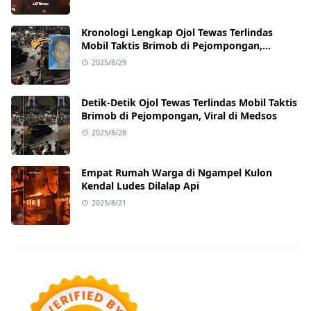
Kronologi Lengkap Ojol Tewas Terlindas
Mobil Taktis Brimob di Pejompongan,
Ternyata Sedang Antar Orderan
2025/8/29
Detik-Detik Ojol Tewas Terlindas Mobil Taktis
Brimob di Pejompongan, Viral di Medsos
2025/8/28
Empat Rumah Warga di Ngampel Kulon
Kendal Ludes Dilalap Api
2025/8/21