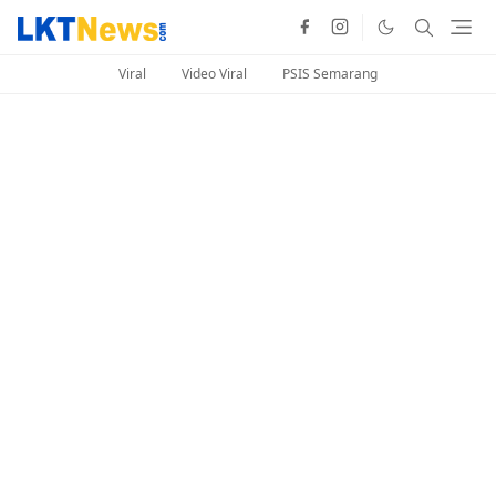
Viral
Video Viral
PSIS Semarang