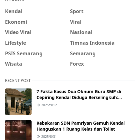
Kendal
Sport
Ekonomi
Viral
Video Viral
Nasional
Lifestyle
Timnas Indonesia
PSIS Semarang
Semarang
Wisata
Forex
RECENT POST
7 Fakta Kasus Dua Oknum Guru SMP di
Cepiring Kendal Diduga Berselingkuh:
Kronologi, Pengakuan, hingga Sanksi
2025/9/12
Kebakaran SDN Pamriyan Gemuh Kendal
Hanguskan 1 Ruang Kelas dan Toilet
2025/8/31