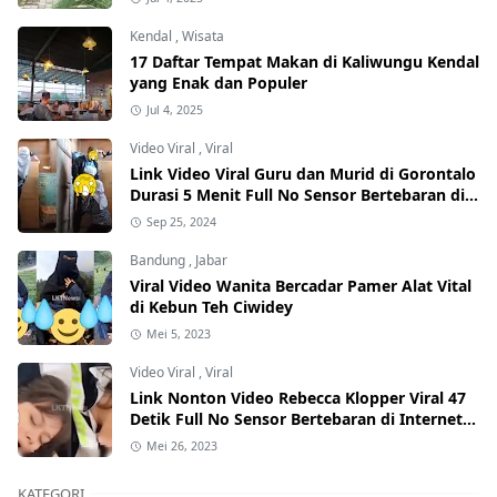
Kendal
,
Wisata
17 Daftar Tempat Makan di Kaliwungu Kendal
yang Enak dan Populer
Jul 4, 2025
Video Viral
,
Viral
Link Video Viral Guru dan Murid di Gorontalo
Durasi 5 Menit Full No Sensor Bertebaran di
Internet, Hati-Hati Phising!
Sep 25, 2024
Bandung
,
Jabar
Viral Video Wanita Bercadar Pamer Alat Vital
di Kebun Teh Ciwidey
Mei 5, 2023
Video Viral
,
Viral
Link Nonton Video Rebecca Klopper Viral 47
Detik Full No Sensor Bertebaran di Internet,
Hati-Hati Phising!
Mei 26, 2023
KATEGORI