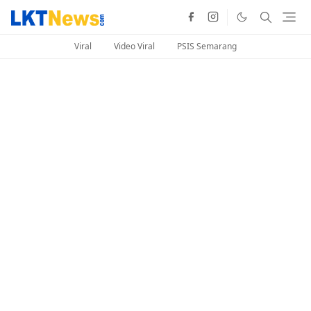
Viral
Video Viral
PSIS Semarang