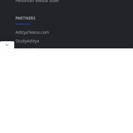
Pedoman Media Siber
PARTNERS
AdityaTekno.com
StudyAditya
Lepiku.id
ANK
IKUTI KAMI
Copyright © 2023 LKTNews.com. All rights reserved.