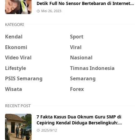
Detik Full No Sensor Bertebaran di Internet,
Hati-Hati Phising!
Mei 26, 2023
KATEGORI
Kendal
Sport
Ekonomi
Viral
Video Viral
Nasional
Lifestyle
Timnas Indonesia
PSIS Semarang
Semarang
Wisata
Forex
RECENT POST
7 Fakta Kasus Dua Oknum Guru SMP di
Cepiring Kendal Diduga Berselingkuh:
Kronologi, Pengakuan, hingga Sanksi
2025/9/12