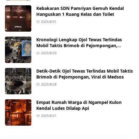
Kebakaran SDN Pamriyan Gemuh Kendal
Hanguskan 1 Ruang Kelas dan Toilet
2025/8/31
Kronologi Lengkap Ojol Tewas Terlindas
Mobil Taktis Brimob di Pejompongan,
Ternyata Sedang Antar Orderan
2025/8/29
Detik-Detik Ojol Tewas Terlindas Mobil Taktis
Brimob di Pejompongan, Viral di Medsos
2025/8/28
Empat Rumah Warga di Ngampel Kulon
Kendal Ludes Dilalap Api
2025/8/21