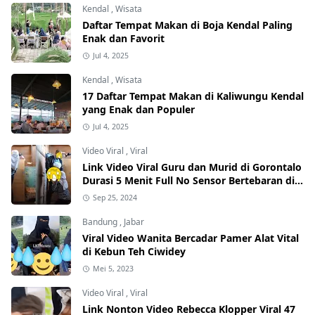
Kendal
,
Wisata
Daftar Tempat Makan di Boja Kendal Paling
Enak dan Favorit
Jul 4, 2025
Kendal
,
Wisata
17 Daftar Tempat Makan di Kaliwungu Kendal
yang Enak dan Populer
Jul 4, 2025
Video Viral
,
Viral
Link Video Viral Guru dan Murid di Gorontalo
Durasi 5 Menit Full No Sensor Bertebaran di
Internet, Hati-Hati Phising!
Sep 25, 2024
Bandung
,
Jabar
Viral Video Wanita Bercadar Pamer Alat Vital
di Kebun Teh Ciwidey
Mei 5, 2023
Video Viral
,
Viral
Link Nonton Video Rebecca Klopper Viral 47