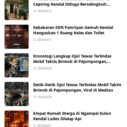
Cepiring Kendal Diduga Berselingkuh:
Kronologi, Pengakuan, hingga Sanksi
2025/9/12
Kebakaran SDN Pamriyan Gemuh Kendal
Hanguskan 1 Ruang Kelas dan Toilet
2025/8/31
Kronologi Lengkap Ojol Tewas Terlindas
Mobil Taktis Brimob di Pejompongan,
Ternyata Sedang Antar Orderan
2025/8/29
Detik-Detik Ojol Tewas Terlindas Mobil Taktis
Brimob di Pejompongan, Viral di Medsos
2025/8/28
Empat Rumah Warga di Ngampel Kulon
Kendal Ludes Dilalap Api
2025/8/21