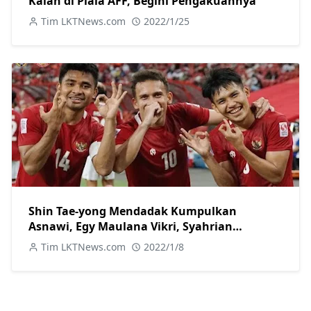
Kalah di Piala AFF, Begini Pengakuannya
Tim LKTNews.com
2022/1/25
Shin Tae-yong Mendadak Kumpulkan
Asnawi, Egy Maulana Vikri, Syahrian
Abimanyu, dan Witan Sulaeman, Bahas Apa?
Tim LKTNews.com
2022/1/8