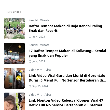
TERPOPULER
Kendal
,
Wisata
Daftar Tempat Makan di Boja Kendal Paling
Enak dan Favorit
Jul 4, 2025
Kendal
,
Wisata
17 Daftar Tempat Makan di Kaliwungu Kendal
yang Enak dan Populer
Jul 4, 2025
Video Viral
,
Viral
Link Video Viral Guru dan Murid di Gorontalo
Durasi 5 Menit Full No Sensor Bertebaran di
Internet, Hati-Hati Phising!
Sep 25, 2024
Video Viral
,
Viral
Link Nonton Video Rebecca Klopper Viral 47
Detik Full No Sensor Bertebaran di Internet,
Hati-Hati Phising!