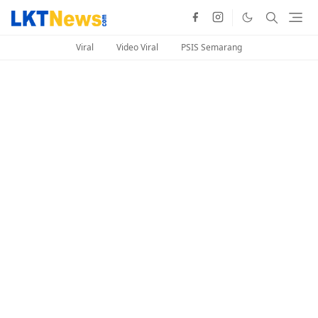
Viral
Video Viral
PSIS Semarang