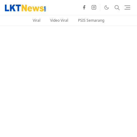
Viral
Video Viral
PSIS Semarang