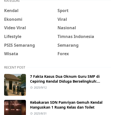
KATEGORI
Kendal
Sport
Ekonomi
Viral
Video Viral
Nasional
Lifestyle
Timnas Indonesia
PSIS Semarang
Semarang
Wisata
Forex
RECENT POST
7 Fakta Kasus Dua Oknum Guru SMP di
Cepiring Kendal Diduga Berselingkuh:
Kronologi, Pengakuan, hingga Sanksi
2025/9/12
Kebakaran SDN Pamriyan Gemuh Kendal
Hanguskan 1 Ruang Kelas dan Toilet
2025/8/31