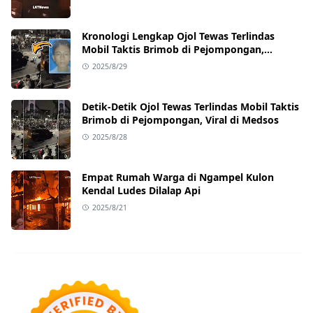
Kronologi Lengkap Ojol Tewas Terlindas
Mobil Taktis Brimob di Pejompongan,
Ternyata Sedang Antar Orderan
2025/8/29
Detik-Detik Ojol Tewas Terlindas Mobil Taktis
Brimob di Pejompongan, Viral di Medsos
2025/8/28
Empat Rumah Warga di Ngampel Kulon
Kendal Ludes Dilalap Api
2025/8/21