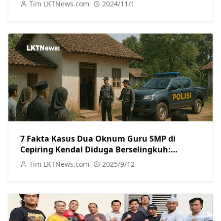
Tim LKTNews.com
2024/11/1
7 Fakta Kasus Dua Oknum Guru SMP di
Cepiring Kendal Diduga Berselingkuh:
Kronologi, Pengakuan, hingga Sanksi
Tim LKTNews.com
2025/9/12