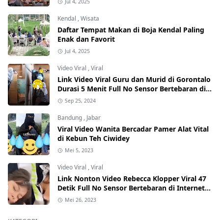
Jul 4, 2025
Kendal
,
Wisata
Daftar Tempat Makan di Boja Kendal Paling
Enak dan Favorit
Jul 4, 2025
Video Viral
,
Viral
Link Video Viral Guru dan Murid di Gorontalo
Durasi 5 Menit Full No Sensor Bertebaran di
Internet, Hati-Hati Phising!
Sep 25, 2024
Bandung
,
Jabar
Viral Video Wanita Bercadar Pamer Alat Vital
di Kebun Teh Ciwidey
Mei 5, 2023
Video Viral
,
Viral
Link Nonton Video Rebecca Klopper Viral 47
Detik Full No Sensor Bertebaran di Internet,
Hati-Hati Phising!
Mei 26, 2023