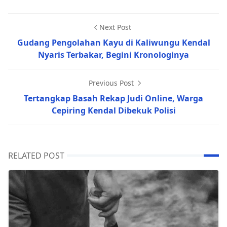
Next Post
Gudang Pengolahan Kayu di Kaliwungu Kendal
Nyaris Terbakar, Begini Kronologinya
Previous Post
Tertangkap Basah Rekap Judi Online, Warga
Cepiring Kendal Dibekuk Polisi
RELATED POST