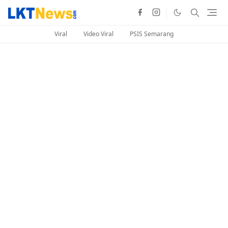
Viral
Video Viral
PSIS Semarang