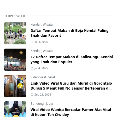
TERPOPULER
Kendal
,
Wisata
Daftar Tempat Makan di Boja Kendal Paling
Enak dan Favorit
Jul 4, 2025
Kendal
,
Wisata
17 Daftar Tempat Makan di Kaliwungu Kendal
yang Enak dan Populer
Jul 4, 2025
Video Viral
,
Viral
Link Video Viral Guru dan Murid di Gorontalo
Durasi 5 Menit Full No Sensor Bertebaran di
Internet, Hati-Hati Phising!
Sep 25, 2024
Bandung
,
Jabar
Viral Video Wanita Bercadar Pamer Alat Vital
di Kebun Teh Ciwidey