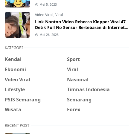
Mei 5, 2023
Video Viral
,
Viral
Link Nonton Video Rebecca Klopper Viral 47
Detik Full No Sensor Bertebaran di Internet,
Hati-Hati Phising!
Mei 26, 2023
KATEGORI
Kendal
Sport
Ekonomi
Viral
Video Viral
Nasional
Lifestyle
Timnas Indonesia
PSIS Semarang
Semarang
Wisata
Forex
RECENT POST