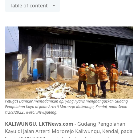
Table of content
Petugas Damkar memadamkan api yang nyaris menghanguskan Gudang
Pengolahan Kayu di Jalan Arterti Mororejo Kaliwungu, Kendal, pada Senin
(12/9/2022). (Foto: iNewsjateng)
KALIWUNGU, LKTNews.com
- Gudang Pengolahan
Kayu di Jalan Arterti Mororejo Kaliwungu, Kendal, pada