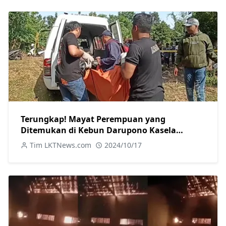
Terungkap! Mayat Perempuan yang
Ditemukan di Kebun Darupono Kasela
Ternyata Warga Brangsong
Tim LKTNews.com
2024/10/17