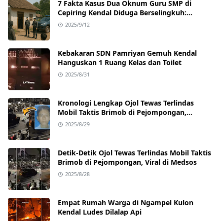
7 Fakta Kasus Dua Oknum Guru SMP di
Cepiring Kendal Diduga Berselingkuh:
Kronologi, Pengakuan, hingga Sanksi
2025/9/12
Kebakaran SDN Pamriyan Gemuh Kendal
Hanguskan 1 Ruang Kelas dan Toilet
2025/8/31
Kronologi Lengkap Ojol Tewas Terlindas
Mobil Taktis Brimob di Pejompongan,
Ternyata Sedang Antar Orderan
2025/8/29
Detik-Detik Ojol Tewas Terlindas Mobil Taktis
Brimob di Pejompongan, Viral di Medsos
2025/8/28
Empat Rumah Warga di Ngampel Kulon
Kendal Ludes Dilalap Api