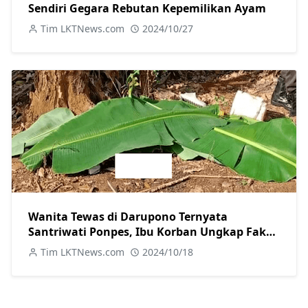
Sendiri Gegara Rebutan Kepemilikan Ayam
Tim LKTNews.com
2024/10/27
Wanita Tewas di Darupono Ternyata
Santriwati Ponpes, Ibu Korban Ungkap Fakta
Baru tentang Motif Pelaku
Tim LKTNews.com
2024/10/18