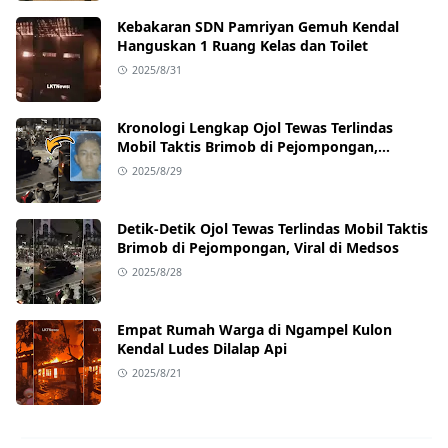
Kebakaran SDN Pamriyan Gemuh Kendal
Hanguskan 1 Ruang Kelas dan Toilet
2025/8/31
Kronologi Lengkap Ojol Tewas Terlindas
Mobil Taktis Brimob di Pejompongan,
Ternyata Sedang Antar Orderan
2025/8/29
Detik-Detik Ojol Tewas Terlindas Mobil Taktis
Brimob di Pejompongan, Viral di Medsos
2025/8/28
Empat Rumah Warga di Ngampel Kulon
Kendal Ludes Dilalap Api
2025/8/21