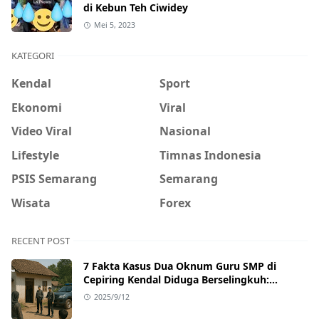
di Kebun Teh Ciwidey
Mei 5, 2023
KATEGORI
Kendal
Sport
Ekonomi
Viral
Video Viral
Nasional
Lifestyle
Timnas Indonesia
PSIS Semarang
Semarang
Wisata
Forex
RECENT POST
7 Fakta Kasus Dua Oknum Guru SMP di
Cepiring Kendal Diduga Berselingkuh:
Kronologi, Pengakuan, hingga Sanksi
2025/9/12