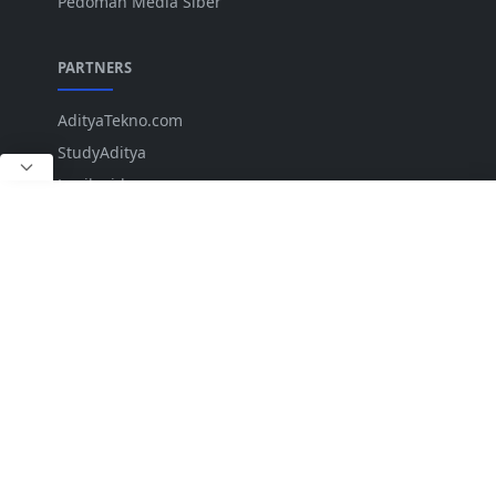
Pedoman Media Siber
PARTNERS
AdityaTekno.com
StudyAditya
Lepiku.id
ANK
IKUTI KAMI
Copyright © 2023 LKTNews.com. All rights reserved.