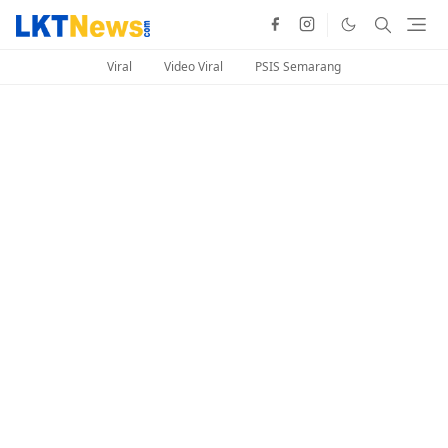
Viral
Video Viral
PSIS Semarang