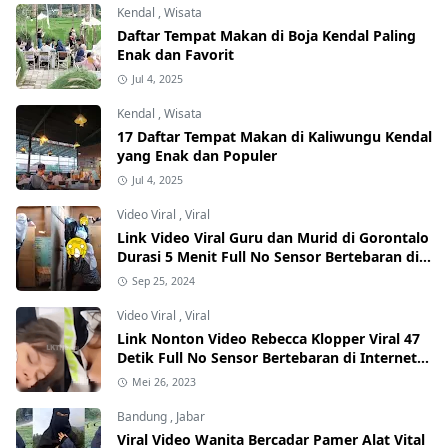
Kendal
,
Wisata
Daftar Tempat Makan di Boja Kendal Paling
Enak dan Favorit
Jul 4, 2025
Kendal
,
Wisata
17 Daftar Tempat Makan di Kaliwungu Kendal
yang Enak dan Populer
Jul 4, 2025
Video Viral
,
Viral
Link Video Viral Guru dan Murid di Gorontalo
Durasi 5 Menit Full No Sensor Bertebaran di
Internet, Hati-Hati Phising!
Sep 25, 2024
Video Viral
,
Viral
Link Nonton Video Rebecca Klopper Viral 47
Detik Full No Sensor Bertebaran di Internet,
Hati-Hati Phising!
Mei 26, 2023
Bandung
,
Jabar
Viral Video Wanita Bercadar Pamer Alat Vital