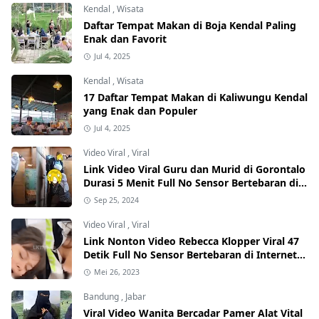
Kendal
,
Wisata
Daftar Tempat Makan di Boja Kendal Paling
Enak dan Favorit
Jul 4, 2025
Kendal
,
Wisata
17 Daftar Tempat Makan di Kaliwungu Kendal
yang Enak dan Populer
Jul 4, 2025
Video Viral
,
Viral
Link Video Viral Guru dan Murid di Gorontalo
Durasi 5 Menit Full No Sensor Bertebaran di
Internet, Hati-Hati Phising!
Sep 25, 2024
Video Viral
,
Viral
Link Nonton Video Rebecca Klopper Viral 47
Detik Full No Sensor Bertebaran di Internet,
Hati-Hati Phising!
Mei 26, 2023
Bandung
,
Jabar
Viral Video Wanita Bercadar Pamer Alat Vital