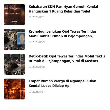
Kebakaran SDN Pamriyan Gemuh Kendal
Hanguskan 1 Ruang Kelas dan Toilet
2025/8/31
Kronologi Lengkap Ojol Tewas Terlindas
Mobil Taktis Brimob di Pejompongan,
Ternyata Sedang Antar Orderan
2025/8/29
Detik-Detik Ojol Tewas Terlindas Mobil Taktis
Brimob di Pejompongan, Viral di Medsos
2025/8/28
Empat Rumah Warga di Ngampel Kulon
Kendal Ludes Dilalap Api
2025/8/21