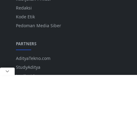
Redaksi
Kode Etik
Pedoman Media Siber
PARTNERS
AdityaTekno.com
StudyAditya
Lepiku.id
ANK
IKUTI KAMI