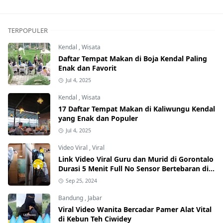
TERPOPULER
Kendal
,
Wisata
Daftar Tempat Makan di Boja Kendal Paling
Enak dan Favorit
Jul 4, 2025
Kendal
,
Wisata
17 Daftar Tempat Makan di Kaliwungu Kendal
yang Enak dan Populer
Jul 4, 2025
Video Viral
,
Viral
Link Video Viral Guru dan Murid di Gorontalo
Durasi 5 Menit Full No Sensor Bertebaran di
Internet, Hati-Hati Phising!
Sep 25, 2024
Bandung
,
Jabar
Viral Video Wanita Bercadar Pamer Alat Vital
di Kebun Teh Ciwidey