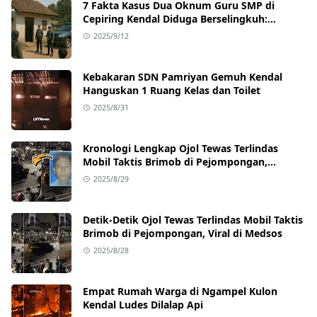
7 Fakta Kasus Dua Oknum Guru SMP di
Cepiring Kendal Diduga Berselingkuh:
Kronologi, Pengakuan, hingga Sanksi
2025/9/12
Kebakaran SDN Pamriyan Gemuh Kendal
Hanguskan 1 Ruang Kelas dan Toilet
2025/8/31
Kronologi Lengkap Ojol Tewas Terlindas
Mobil Taktis Brimob di Pejompongan,
Ternyata Sedang Antar Orderan
2025/8/29
Detik-Detik Ojol Tewas Terlindas Mobil Taktis
Brimob di Pejompongan, Viral di Medsos
2025/8/28
Empat Rumah Warga di Ngampel Kulon
Kendal Ludes Dilalap Api