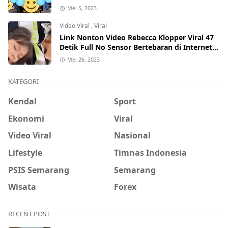
Mei 5, 2023
Video Viral
,
Viral
Link Nonton Video Rebecca Klopper Viral 47
Detik Full No Sensor Bertebaran di Internet,
Hati-Hati Phising!
Mei 26, 2023
KATEGORI
Kendal
Sport
Ekonomi
Viral
Video Viral
Nasional
Lifestyle
Timnas Indonesia
PSIS Semarang
Semarang
Wisata
Forex
RECENT POST