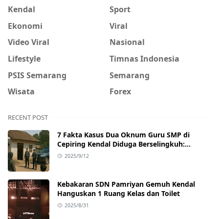
Kendal
Sport
Ekonomi
Viral
Video Viral
Nasional
Lifestyle
Timnas Indonesia
PSIS Semarang
Semarang
Wisata
Forex
RECENT POST
7 Fakta Kasus Dua Oknum Guru SMP di
Cepiring Kendal Diduga Berselingkuh:
Kronologi, Pengakuan, hingga Sanksi
2025/9/12
Kebakaran SDN Pamriyan Gemuh Kendal
Hanguskan 1 Ruang Kelas dan Toilet
2025/8/31