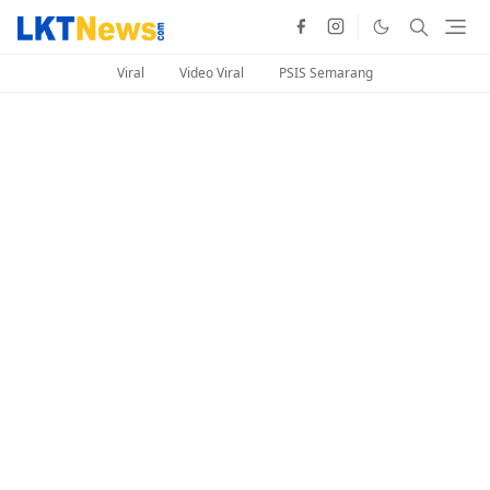
Viral
Video Viral
PSIS Semarang