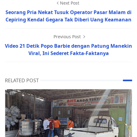
Next Post
Seorang Pria Nekat Tusuk Operator Pasar Malam di
Cepiring Kendal Gegara Tak Diberi Uang Keamanan
Previous Post
Video 21 Detik Popo Barbie dengan Patung Manekin
Viral, Ini Sederet Fakta-Faktanya
RELATED POST