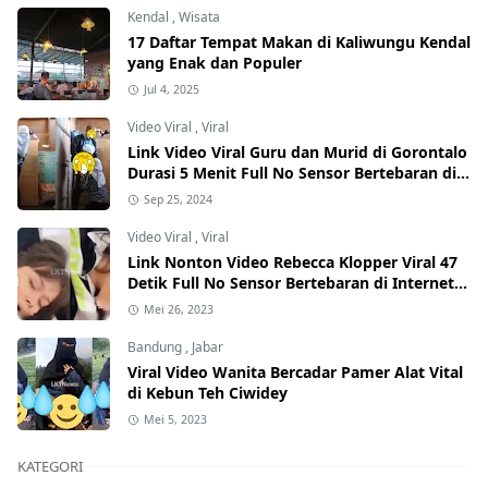
Kendal
,
Wisata
17 Daftar Tempat Makan di Kaliwungu Kendal
yang Enak dan Populer
Jul 4, 2025
Video Viral
,
Viral
Link Video Viral Guru dan Murid di Gorontalo
Durasi 5 Menit Full No Sensor Bertebaran di
Internet, Hati-Hati Phising!
Sep 25, 2024
Video Viral
,
Viral
Link Nonton Video Rebecca Klopper Viral 47
Detik Full No Sensor Bertebaran di Internet,
Hati-Hati Phising!
Mei 26, 2023
Bandung
,
Jabar
Viral Video Wanita Bercadar Pamer Alat Vital
di Kebun Teh Ciwidey
Mei 5, 2023
KATEGORI