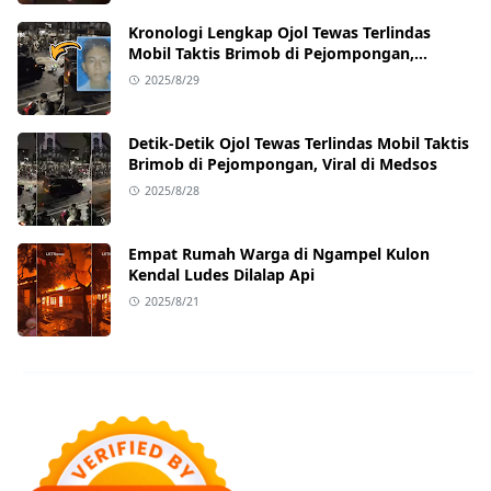
Kronologi Lengkap Ojol Tewas Terlindas
Mobil Taktis Brimob di Pejompongan,
Ternyata Sedang Antar Orderan
2025/8/29
Detik-Detik Ojol Tewas Terlindas Mobil Taktis
Brimob di Pejompongan, Viral di Medsos
2025/8/28
Empat Rumah Warga di Ngampel Kulon
Kendal Ludes Dilalap Api
2025/8/21