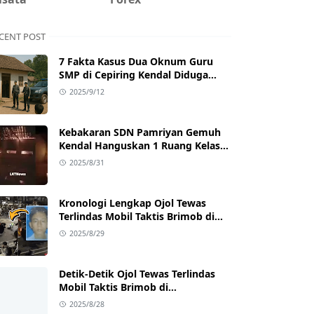
CENT POST
7 Fakta Kasus Dua Oknum Guru
SMP di Cepiring Kendal Diduga
Berselingkuh: Kronologi,
2025/9/12
Pengakuan, hingga Sanksi
Kebakaran SDN Pamriyan Gemuh
Kendal Hanguskan 1 Ruang Kelas
dan Toilet
2025/8/31
Kronologi Lengkap Ojol Tewas
Terlindas Mobil Taktis Brimob di
Pejompongan, Ternyata Sedang
2025/8/29
Antar Orderan
Detik-Detik Ojol Tewas Terlindas
Mobil Taktis Brimob di
Pejompongan, Viral di Medsos
2025/8/28