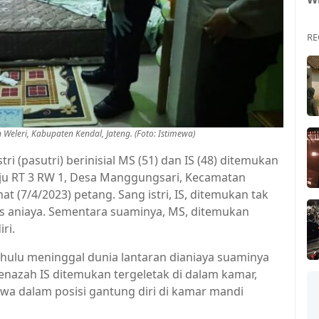
RE
eleri, Kabupaten Kendal, Jateng. (Foto: Istimewa)
ri (pasutri) berinisial MS (51) dan IS (48) ditemukan
ju RT 3 RW 1, Desa Manggungsari, Kecamatan
t (7/4/2023) petang. Sang istri, IS, ditemukan tak
s aniaya. Sementara suaminya, MS, ditemukan
ri.
ahulu meninggal dunia lantaran dianiaya suaminya
 Jenazah IS ditemukan tergeletak di dalam kamar,
a dalam posisi gantung diri di kamar mandi