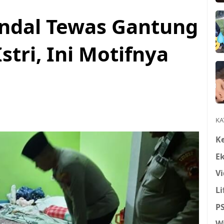
Kendal Tewas Gantung
stri, Ini Motifnya
KA
K
E
Vi
Li
P
W