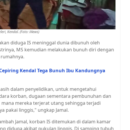
i, Kendal. (Foto: iNews)
akan diduga IS meninggal dunia dibunuh oleh
strinya, MS kemudian melakukan bunuh diri dengan
g rumahnya.
 Cepiring Kendal Tega Bunuh Ibu Kandungnya
asih dalam penyelidikan, untuk mengetahui
audara korban, dugaan sementara pembunuhan dan
i mana mereka terjerat utang sehingga terjadi
a pakai linggis," ungkap Jamal.
tambah Jamal, korban IS ditemukan di dalam kamar
ng diduga akibat pukulan linggis. Di samping tubuh