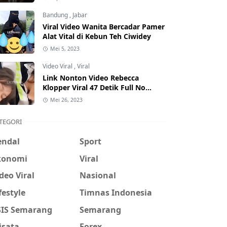
Hati-Hati Phising!
Bandung
,
Jabar
Viral Video Wanita Bercadar Pamer
Alat Vital di Kebun Teh Ciwidey
Mei 5, 2023
Video Viral
,
Viral
Link Nonton Video Rebecca
Klopper Viral 47 Detik Full No
Sensor Bertebaran di Internet,
Mei 26, 2023
Hati-Hati Phising!
TEGORI
endal
Sport
konomi
Viral
deo Viral
Nasional
festyle
Timnas Indonesia
SIS Semarang
Semarang
isata
Forex