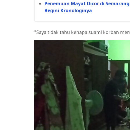
Penemuan Mayat Dicor di Semarang: 
Begini Kronologinya
"Saya tidak tahu kenapa suami korban mem