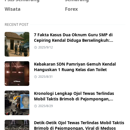
Wisata
Forex
RECENT POST
7 Fakta Kasus Dua Oknum Guru SMP di
Cepiring Kendal Diduga Berselingkuh:
Kronologi, Pengakuan, hingga Sanksi
2025/9/12
Kebakaran SDN Pamriyan Gemuh Kendal
Hanguskan 1 Ruang Kelas dan Toilet
2025/8/31
Kronologi Lengkap Ojol Tewas Terlindas
Mobil Taktis Brimob di Pejompongan,
Ternyata Sedang Antar Orderan
2025/8/29
Detik-Detik Ojol Tewas Terlindas Mobil Taktis
Brimob di Pejompongan, Viral di Medsos