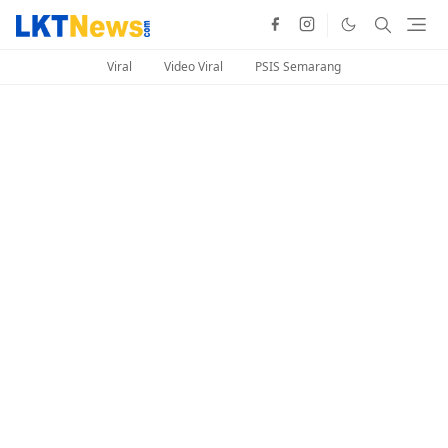
Viral
Video Viral
PSIS Semarang