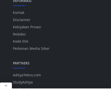
INFORMASI
Kontak
Disclaimer
Kebijakan Privasi
Redaksi
Kode Etik
Pedoman Media Siber
PARTNERS
AdityaTekno.com
StudyAditya
Lepiku.id
ANK