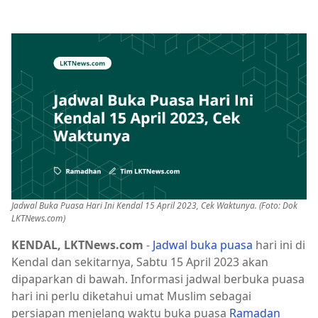
Jadwal Buka Puasa Hari Ini Kendal 15 April 2023, Cek Waktunya. (Foto: Dok
LKTNews.com)
KENDAL, LKTNews.com
-
Jadwal buka puasa
hari ini di
Kendal dan sekitarnya, Sabtu 15 April 2023 akan
dipaparkan di bawah. Informasi jadwal berbuka puasa
hari ini perlu diketahui umat Muslim sebagai
persiapan menjelang waktu buka puasa
Ramadan