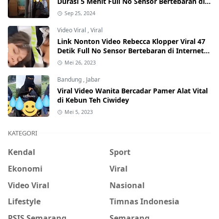
Durasi 5 Menit Full No Sensor Bertebaran di
Internet, Hati-Hati Phising!
Sep 25, 2024
Video Viral
,
Viral
Link Nonton Video Rebecca Klopper Viral 47
Detik Full No Sensor Bertebaran di Internet,
Hati-Hati Phising!
Mei 26, 2023
Bandung
,
Jabar
Viral Video Wanita Bercadar Pamer Alat Vital
di Kebun Teh Ciwidey
Mei 5, 2023
KATEGORI
Kendal
Sport
Ekonomi
Viral
Video Viral
Nasional
Lifestyle
Timnas Indonesia
PSIS Semarang
Semarang