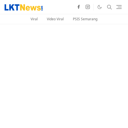
Viral
Video Viral
PSIS Semarang