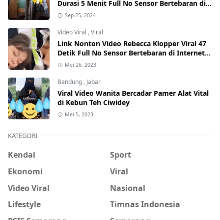
Durasi 5 Menit Full No Sensor Bertebaran di
Internet, Hati-Hati Phising!
Sep 25, 2024
Video Viral
,
Viral
Link Nonton Video Rebecca Klopper Viral 47
Detik Full No Sensor Bertebaran di Internet,
Hati-Hati Phising!
Mei 26, 2023
Bandung
,
Jabar
Viral Video Wanita Bercadar Pamer Alat Vital
di Kebun Teh Ciwidey
Mei 5, 2023
KATEGORI
Kendal
Sport
Ekonomi
Viral
Video Viral
Nasional
Lifestyle
Timnas Indonesia