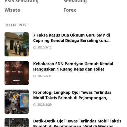
PSIS Semarang
Semarang
Wisata
Forex
RECENT POST
7 Fakta Kasus Dua Oknum Guru SMP di
Cepiring Kendal Diduga Berselingkuh:
Kronologi, Pengakuan, hingga Sanksi
2025/9/12
Kebakaran SDN Pamriyan Gemuh Kendal
Hanguskan 1 Ruang Kelas dan Toilet
2025/8/31
Kronologi Lengkap Ojol Tewas Terlindas
Mobil Taktis Brimob di Pejompongan,
Ternyata Sedang Antar Orderan
2025/8/29
Detik-Detik Ojol Tewas Terlindas Mobil Taktis
Brimob di Pejompongan, Viral di Medsos