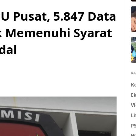
 Pusat, 5.847 Data
k Memenuhi Syarat
dal
KA
K
E
Vi
Li
P
W