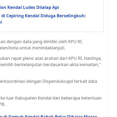
n Kendal Ludes Dilalap Api
i Cepiring Kendal Diduga Berselingkuh:
i
n dengan data yang dimiliki oleh KPU RI.
aten/kota untuk menindaklanjuti.
an rapat pleno atas arahan dari KPU RI. Hasilnya,
 pemilih berkelanjutan berdasarkan akta kematian,"
h berkoordinasi dengan Dispendukcapil terkait data
li ke luar Kabupaten Kendal dan beberapa ketentuan
PB.
ia di Gemuh Kendal Babak Belur Dihajar Massa