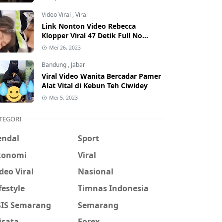
Hati-Hati Phising!
Video Viral
,
Viral
Link Nonton Video Rebecca
Klopper Viral 47 Detik Full No
Sensor Bertebaran di Internet,
Mei 26, 2023
Hati-Hati Phising!
Bandung
,
Jabar
Viral Video Wanita Bercadar Pamer
Alat Vital di Kebun Teh Ciwidey
Mei 5, 2023
TEGORI
endal
Sport
konomi
Viral
deo Viral
Nasional
festyle
Timnas Indonesia
SIS Semarang
Semarang
isata
Forex