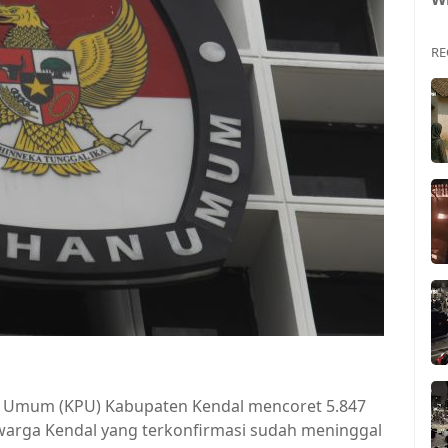
RE
n Umum (KPU) Kabupaten Kendal mencoret 5.847
(warga Kendal yang terkonfirmasi sudah meninggal