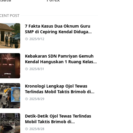
CENT POST
7 Fakta Kasus Dua Oknum Guru
SMP di Cepiring Kendal Diduga
Berselingkuh: Kronologi,
2025/9/12
Pengakuan, hingga Sanksi
Kebakaran SDN Pamriyan Gemuh
Kendal Hanguskan 1 Ruang Kelas
dan Toilet
2025/8/31
Kronologi Lengkap Ojol Tewas
Terlindas Mobil Taktis Brimob di
Pejompongan, Ternyata Sedang
2025/8/29
Antar Orderan
Detik-Detik Ojol Tewas Terlindas
Mobil Taktis Brimob di
Pejompongan, Viral di Medsos
2025/8/28