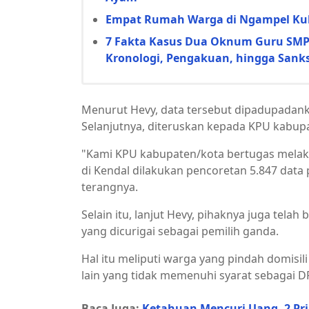
Empat Rumah Warga di Ngampel Kulo
7 Fakta Kasus Dua Oknum Guru SMP d
Kronologi, Pengakuan, hingga Sanks
Menurut Hevy, data tersebut dipadupadanka
Selanjutnya, diteruskan kepada KPU kabup
"Kami KPU kabupaten/kota bertugas melakuk
di Kendal dilakukan pencoretan 5.847 data
terangnya.
Selain itu, lanjut Hevy, pihaknya juga tela
yang dicurigai sebagai pemilih ganda.
Hal itu meliputi warga yang pindah domisi
lain yang tidak memenuhi syarat sebagai D
Baca Juga:
Ketahuan Mencuri Uang, 2 Pr