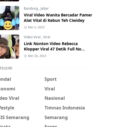
Hati-Hati Phising!
Bandung
,
Jabar
Viral Video Wanita Bercadar Pamer
Alat Vital di Kebun Teh Ciwidey
Mei 5, 2023
Video Viral
,
Viral
Link Nonton Video Rebecca
Klopper Viral 47 Detik Full No
Sensor Bertebaran di Internet,
Mei 26, 2023
Hati-Hati Phising!
TEGORI
endal
Sport
konomi
Viral
deo Viral
Nasional
festyle
Timnas Indonesia
SIS Semarang
Semarang
isata
Forex