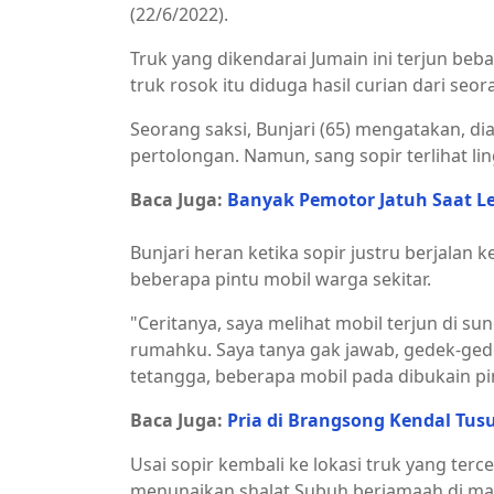
(22/6/2022).
Truk yang dikendarai Jumain ini terjun beba
truk rosok itu diduga hasil curian dari seo
Seorang saksi, Bunjari (65) mengatakan, dia
pertolongan. Namun, sang sopir terlihat lin
Baca Juga:
Banyak Pemotor Jatuh Saat Le
Bunjari heran ketika sopir justru berjal
beberapa pintu mobil warga sekitar.
"Ceritanya, saya melihat mobil terjun di su
rumahku. Saya tanya gak jawab, gedek-gedek
tetangga, beberapa mobil pada dibukain p
Baca Juga:
Pria di Brangsong Kendal Tusu
Usai sopir kembali ke lokasi truk yang te
menunaikan shalat Subuh berjamaah di mas