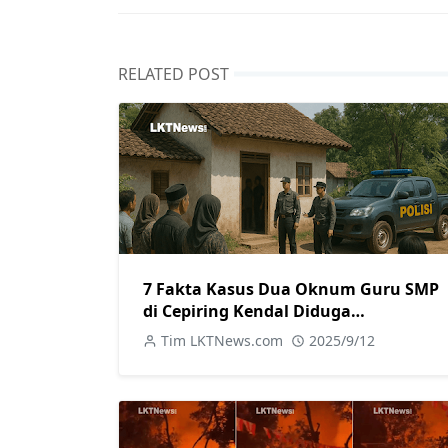
RELATED POST
7 Fakta Kasus Dua Oknum Guru SMP
di Cepiring Kendal Diduga
Berselingkuh: Kronologi, Pengakuan,
Tim LKTNews.com
2025/9/12
hingga Sanksi