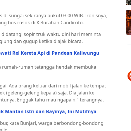
s di sungai sekiranya pukul 03.00 WIB. Ironisnya,
rang bos rosok di Kelurahan Candiroto.
 didatangi sopir truk waktu dini hari meminta
glung dan gugup ketika diajak bicara.
wati Rel Kereta Api di Pandean Kaliwungu
an ke rumah-rumah tetangga hendak membuka
ngai. Ada orang keluar dari mobil jalan ke tempat
 (geleng-geleng kepala) saja. Dia jalan ke
intunya. Enggak tahu mau ngapain," terangnya.
k Mantan Istri dan Bayinya, Ini Motifnya
rcebur, kata Bunjari, warga berbondong-bondong
jid.