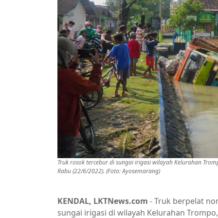
Truk rosok tercebur di sungai irigasi wilayah Kelurahan Tr
Rabu (22/6/2022). (Foto: Ayosemarang)
KENDAL, LKTNews.com
- Truk berpelat no
sungai irigasi di wilayah Kelurahan Tromp