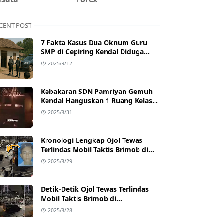
CENT POST
7 Fakta Kasus Dua Oknum Guru
SMP di Cepiring Kendal Diduga
Berselingkuh: Kronologi,
2025/9/12
Pengakuan, hingga Sanksi
Kebakaran SDN Pamriyan Gemuh
Kendal Hanguskan 1 Ruang Kelas
dan Toilet
2025/8/31
Kronologi Lengkap Ojol Tewas
Terlindas Mobil Taktis Brimob di
Pejompongan, Ternyata Sedang
2025/8/29
Antar Orderan
Detik-Detik Ojol Tewas Terlindas
Mobil Taktis Brimob di
Pejompongan, Viral di Medsos
2025/8/28