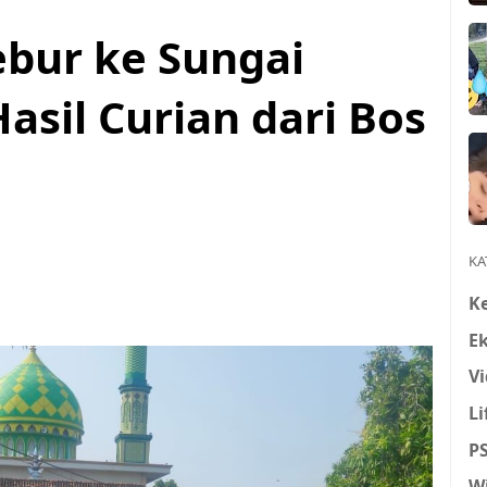
ebur ke Sungai
asil Curian dari Bos
KA
K
E
Vi
Li
P
W