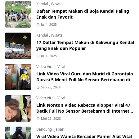
Kendal
,
Wisata
Daftar Tempat Makan di Boja Kendal Paling
Enak dan Favorit
Jul 4, 2025
Kendal
,
Wisata
17 Daftar Tempat Makan di Kaliwungu Kendal
yang Enak dan Populer
Jul 4, 2025
Video Viral
,
Viral
Link Video Viral Guru dan Murid di Gorontalo
Durasi 5 Menit Full No Sensor Bertebaran di
Internet, Hati-Hati Phising!
Sep 25, 2024
Video Viral
,
Viral
Link Nonton Video Rebecca Klopper Viral 47
Detik Full No Sensor Bertebaran di Internet,
Hati-Hati Phising!
Mei 26, 2023
Bandung
,
Jabar
Viral Video Wanita Bercadar Pamer Alat Vital