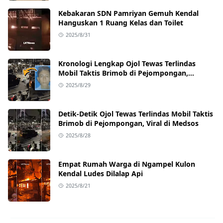
Kebakaran SDN Pamriyan Gemuh Kendal
Hanguskan 1 Ruang Kelas dan Toilet
2025/8/31
Kronologi Lengkap Ojol Tewas Terlindas
Mobil Taktis Brimob di Pejompongan,
Ternyata Sedang Antar Orderan
2025/8/29
Detik-Detik Ojol Tewas Terlindas Mobil Taktis
Brimob di Pejompongan, Viral di Medsos
2025/8/28
Empat Rumah Warga di Ngampel Kulon
Kendal Ludes Dilalap Api
2025/8/21