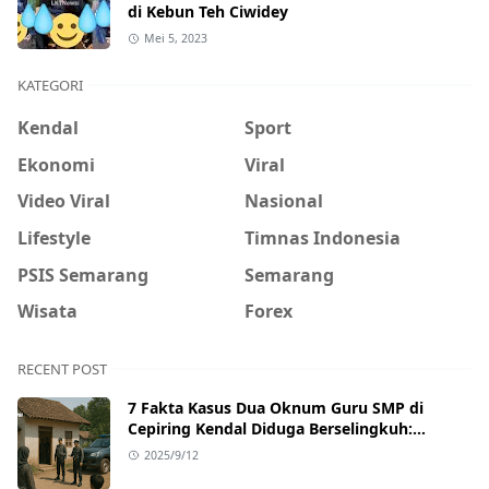
di Kebun Teh Ciwidey
Mei 5, 2023
KATEGORI
Kendal
Sport
Ekonomi
Viral
Video Viral
Nasional
Lifestyle
Timnas Indonesia
PSIS Semarang
Semarang
Wisata
Forex
RECENT POST
7 Fakta Kasus Dua Oknum Guru SMP di
Cepiring Kendal Diduga Berselingkuh:
Kronologi, Pengakuan, hingga Sanksi
2025/9/12