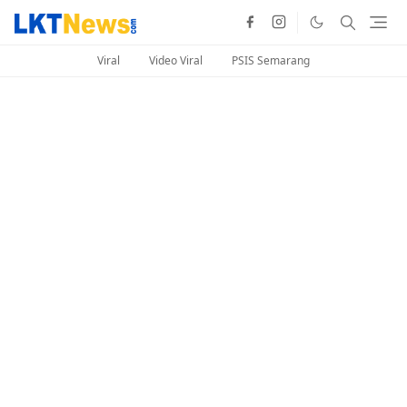
Viral
Video Viral
PSIS Semarang