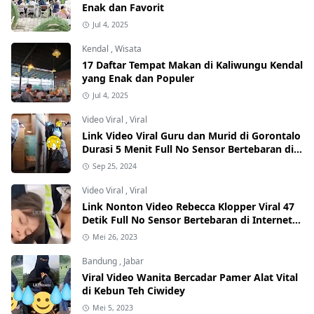
Enak dan Favorit
Jul 4, 2025
Kendal
,
Wisata
17 Daftar Tempat Makan di Kaliwungu Kendal
yang Enak dan Populer
Jul 4, 2025
Video Viral
,
Viral
Link Video Viral Guru dan Murid di Gorontalo
Durasi 5 Menit Full No Sensor Bertebaran di
Internet, Hati-Hati Phising!
Sep 25, 2024
Video Viral
,
Viral
Link Nonton Video Rebecca Klopper Viral 47
Detik Full No Sensor Bertebaran di Internet,
Hati-Hati Phising!
Mei 26, 2023
Bandung
,
Jabar
Viral Video Wanita Bercadar Pamer Alat Vital
di Kebun Teh Ciwidey
Mei 5, 2023