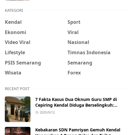
KATEGORI
Kendal
Sport
Ekonomi
Viral
Video Viral
Nasional
Lifestyle
Timnas Indonesia
PSIS Semarang
Semarang
Wisata
Forex
RECENT POST
7 Fakta Kasus Dua Oknum Guru SMP di
Cepiring Kendal Diduga Berselingkuh:
Kronologi, Pengakuan, hingga Sanksi
2025/9/12
Kebakaran SDN Pamriyan Gemuh Kendal