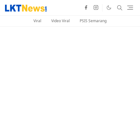
Viral
Video Viral
PSIS Semarang