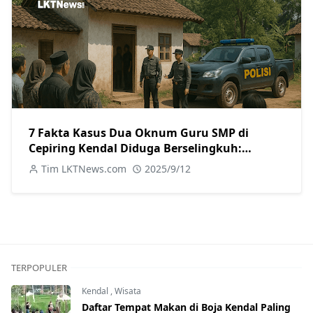
7 Fakta Kasus Dua Oknum Guru SMP di
Cepiring Kendal Diduga Berselingkuh:
Kronologi, Pengakuan, hingga Sanksi
Tim LKTNews.com
2025/9/12
TERPOPULER
Kendal
,
Wisata
Daftar Tempat Makan di Boja Kendal Paling