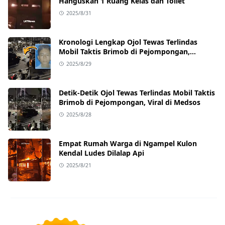
Hanguskan 1 Ruang Kelas dan Toilet
2025/8/31
Kronologi Lengkap Ojol Tewas Terlindas
Mobil Taktis Brimob di Pejompongan,
Ternyata Sedang Antar Orderan
2025/8/29
Detik-Detik Ojol Tewas Terlindas Mobil Taktis
Brimob di Pejompongan, Viral di Medsos
2025/8/28
Empat Rumah Warga di Ngampel Kulon
Kendal Ludes Dilalap Api
2025/8/21