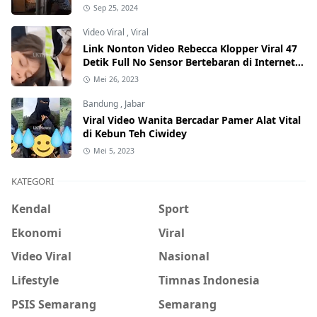
Internet, Hati-Hati Phising!
Sep 25, 2024
Video Viral
,
Viral
Link Nonton Video Rebecca Klopper Viral 47
Detik Full No Sensor Bertebaran di Internet,
Hati-Hati Phising!
Mei 26, 2023
Bandung
,
Jabar
Viral Video Wanita Bercadar Pamer Alat Vital
di Kebun Teh Ciwidey
Mei 5, 2023
KATEGORI
Kendal
Sport
Ekonomi
Viral
Video Viral
Nasional
Lifestyle
Timnas Indonesia
PSIS Semarang
Semarang