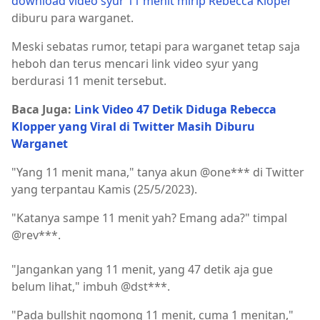
download video syur 11 menit mirip Rebecca Kloper
diburu para warganet.
Meski sebatas rumor, tetapi para warganet tetap saja
heboh dan terus mencari link video syur yang
berdurasi 11 menit tersebut.
Baca Juga:
Link Video 47 Detik Diduga Rebecca
Klopper yang Viral di Twitter Masih Diburu
Warganet
"Yang 11 menit mana," tanya akun @one*** di Twitter
yang terpantau Kamis (25/5/2023).
"Katanya sampe 11 menit yah? Emang ada?" timpal
@rev***.
"Jangankan yang 11 menit, yang 47 detik aja gue
belum lihat," imbuh @dst***.
"Pada bullshit ngomong 11 menit, cuma 1 menitan,"