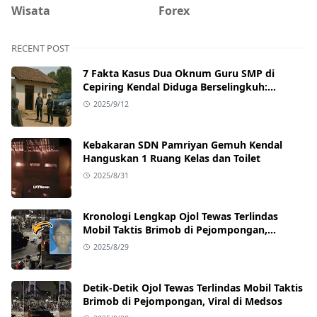
Wisata
Forex
RECENT POST
7 Fakta Kasus Dua Oknum Guru SMP di
Cepiring Kendal Diduga Berselingkuh:
Kronologi, Pengakuan, hingga Sanksi
2025/9/12
Kebakaran SDN Pamriyan Gemuh Kendal
Hanguskan 1 Ruang Kelas dan Toilet
2025/8/31
Kronologi Lengkap Ojol Tewas Terlindas
Mobil Taktis Brimob di Pejompongan,
Ternyata Sedang Antar Orderan
2025/8/29
Detik-Detik Ojol Tewas Terlindas Mobil Taktis
Brimob di Pejompongan, Viral di Medsos