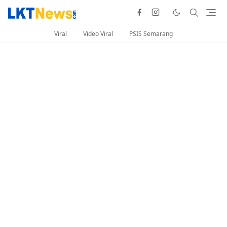
Viral
Video Viral
PSIS Semarang