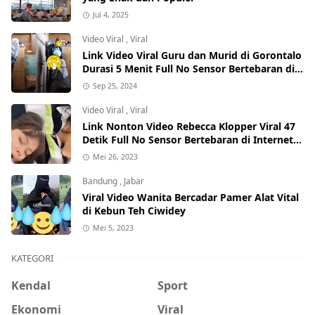
Jul 4, 2025
Video Viral
,
Viral
Link Video Viral Guru dan Murid di Gorontalo
Durasi 5 Menit Full No Sensor Bertebaran di
Internet, Hati-Hati Phising!
Sep 25, 2024
Video Viral
,
Viral
Link Nonton Video Rebecca Klopper Viral 47
Detik Full No Sensor Bertebaran di Internet,
Hati-Hati Phising!
Mei 26, 2023
Bandung
,
Jabar
Viral Video Wanita Bercadar Pamer Alat Vital
di Kebun Teh Ciwidey
Mei 5, 2023
KATEGORI
Kendal
Sport
Ekonomi
Viral