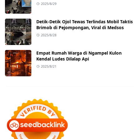
Ternyata Sedang Antar Orderan
2025/8/29
Detik-Detik Ojol Tewas Terlindas Mobil Taktis
Brimob di Pejompongan, Viral di Medsos
2025/8/28
Empat Rumah Warga di Ngampel Kulon
Kendal Ludes Dilalap Api
2025/8/21