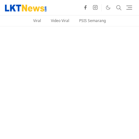
Viral
Video Viral
PSIS Semarang