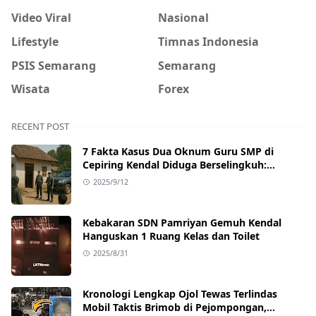
Video Viral
Nasional
Lifestyle
Timnas Indonesia
PSIS Semarang
Semarang
Wisata
Forex
RECENT POST
7 Fakta Kasus Dua Oknum Guru SMP di
Cepiring Kendal Diduga Berselingkuh:
Kronologi, Pengakuan, hingga Sanksi
2025/9/12
Kebakaran SDN Pamriyan Gemuh Kendal
Hanguskan 1 Ruang Kelas dan Toilet
2025/8/31
Kronologi Lengkap Ojol Tewas Terlindas
Mobil Taktis Brimob di Pejompongan,