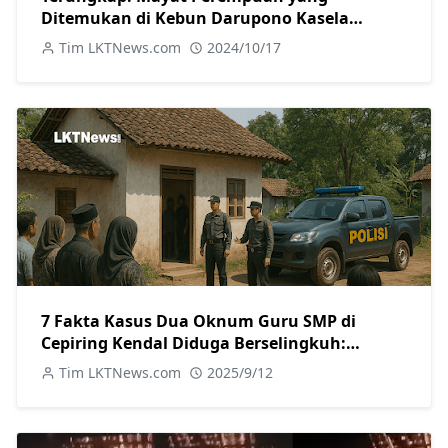
Ditemukan di Kebun Darupono Kasela
Ternyata Warga Brangsong
Tim LKTNews.com
2024/10/17
7 Fakta Kasus Dua Oknum Guru SMP di
Cepiring Kendal Diduga Berselingkuh:
Kronologi, Pengakuan, hingga Sanksi
Tim LKTNews.com
2025/9/12