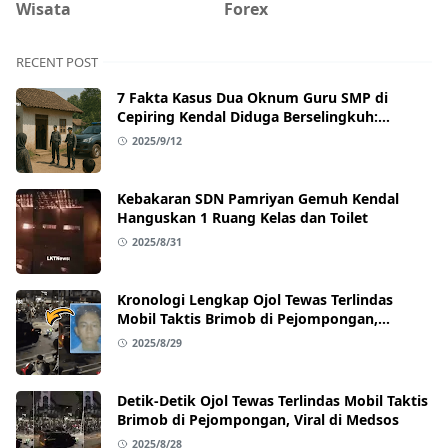
Wisata
Forex
RECENT POST
7 Fakta Kasus Dua Oknum Guru SMP di
Cepiring Kendal Diduga Berselingkuh:
Kronologi, Pengakuan, hingga Sanksi
2025/9/12
Kebakaran SDN Pamriyan Gemuh Kendal
Hanguskan 1 Ruang Kelas dan Toilet
2025/8/31
Kronologi Lengkap Ojol Tewas Terlindas
Mobil Taktis Brimob di Pejompongan,
Ternyata Sedang Antar Orderan
2025/8/29
Detik-Detik Ojol Tewas Terlindas Mobil Taktis
Brimob di Pejompongan, Viral di Medsos
2025/8/28