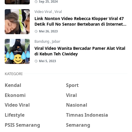
Sep 25, 2024
Video Viral
,
Viral
Link Nonton Video Rebecca Klopper Viral 47
Detik Full No Sensor Bertebaran di Internet,
Hati-Hati Phising!
Mei 26, 2023
Bandung
,
Jabar
Viral Video Wanita Bercadar Pamer Alat Vital
di Kebun Teh Ciwidey
Mei 5, 2023
KATEGORI
Kendal
Sport
Ekonomi
Viral
Video Viral
Nasional
Lifestyle
Timnas Indonesia
PSIS Semarang
Semarang