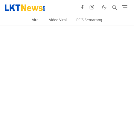
Viral
Video Viral
PSIS Semarang